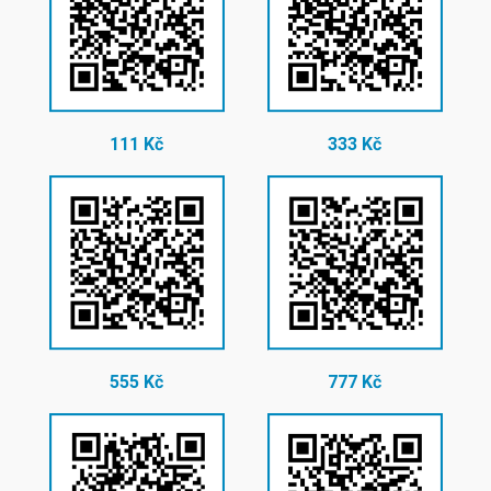
111 Kč
333 Kč
555 Kč
777 Kč