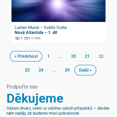
Lumen Mundi – Světlo Světa
Nová Atlantida – 1. díl
0
8. 9. 2023
« Předchozí
1
…
20
21
22
23
24
…
29
Další »
Podpořte nás
Děkujeme
Vážení diváci, velmi si vážíme vašich příspěvků – dáváte
nám naději, že budeme moci pokračovat.