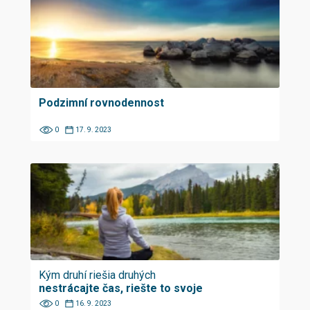
Podzimní rovnodennost
0
17. 9. 2023
Kým druhí riešia druhých
nestrácajte čas, riešte to svoje
0
16. 9. 2023