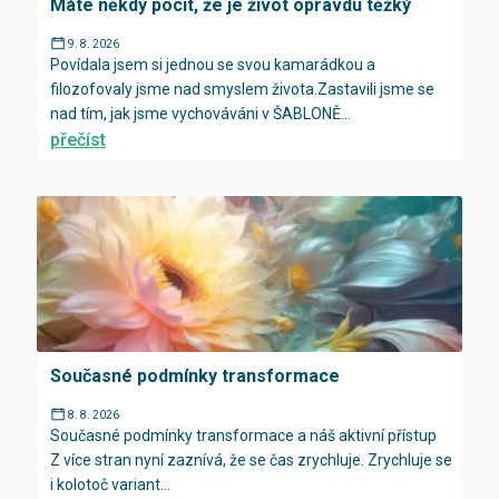
Máte někdy pocit, že je život opravdu těžký
9. 8. 2026
Povídala jsem si jednou se svou kamarádkou a
filozofovaly jsme nad smyslem života.Zastavili jsme se
nad tím, jak jsme vychováváni v ŠABLONĚ...
přečíst
Současné podmínky transformace
8. 8. 2026
Současné podmínky transformace a náš aktivní přístup
Z více stran nyní zaznívá, že se čas zrychluje. Zrychluje se
i kolotoč variant...