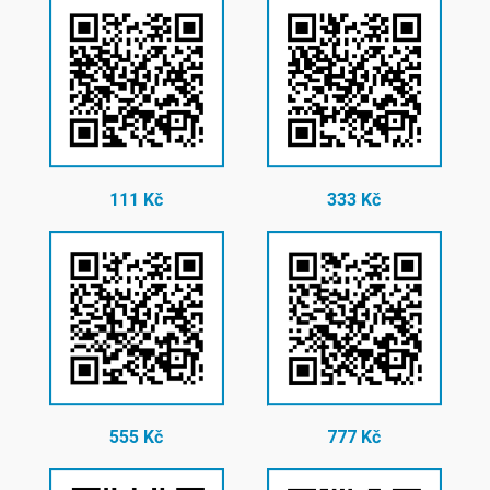
111 Kč
333 Kč
555 Kč
777 Kč