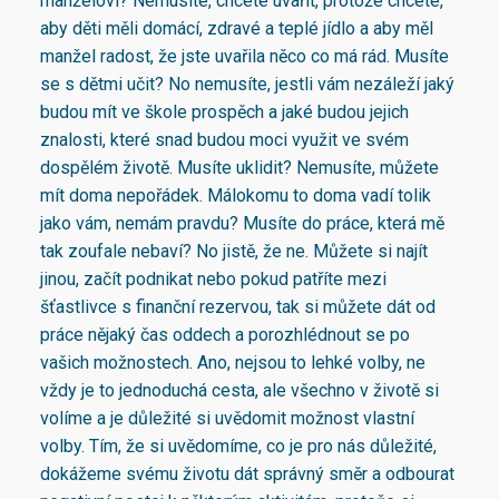
manželovi? Nemusíte, chcete uvařit, protože chcete,
aby děti měli domácí, zdravé a teplé jídlo a aby měl
manžel radost, že jste uvařila něco co má rád. Musíte
se s dětmi učit? No nemusíte, jestli vám nezáleží jaký
budou mít ve škole prospěch a jaké budou jejich
znalosti, které snad budou moci využit ve svém
dospělém životě. Musíte uklidit? Nemusíte, můžete
mít doma nepořádek. Málokomu to doma vadí tolik
jako vám, nemám pravdu? Musíte do práce, která mě
tak zoufale nebaví? No jistě, že ne. Můžete si najít
jinou, začít podnikat nebo pokud patříte mezi
šťastlivce s finanční rezervou, tak si můžete dát od
práce nějaký čas oddech a porozhlédnout se po
vašich možnostech. Ano, nejsou to lehké volby, ne
vždy je to jednoduchá cesta, ale všechno v životě si
volíme a je důležité si uvědomit možnost vlastní
volby. Tím, že si uvědomíme, co je pro nás důležité,
dokážeme svému životu dát správný směr a odbourat