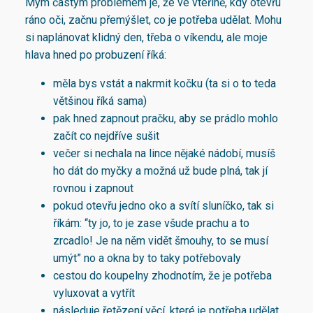
Mým častým problémem je, že ve vteřině, kdy otevřu
ráno oči, začnu přemýšlet, co je potřeba udělat. Mohu
si naplánovat klidný den, třeba o víkendu, ale moje
hlava hned po probuzení říká:
měla bys vstát a nakrmit kočku (ta si o to teda
většinou říká sama)
pak hned zapnout pračku, aby se prádlo mohlo
začít co nejdříve sušit
večer si nechala na lince nějaké nádobí, musíš
ho dát do myčky a možná už bude plná, tak jí
rovnou i zapnout
pokud otevřu jedno oko a svítí sluníčko, tak si
říkám: “ty jo, to je zase všude prachu a to
zrcadlo! Je na něm vidět šmouhy, to se musí
umýt” no a okna by to taky potřebovaly
cestou do koupelny zhodnotím, že je potřeba
vyluxovat a vytřít
následuje řetězení věcí, které je potřeba udělat