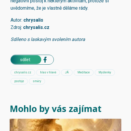
negativní postoj k některým aktivitám, protože si
uvědomíme, že je vlastně děláme rády.
Autor:
chrysalis
Zdroj:
chrysalis.c
z
Sdíleno s laskavým svolením autora
sdílet:
chrysalis.cz
hlas v hlavě
JÁ
Meditace
Myšlenky
postoje
směry
Mohlo by vás zajímat