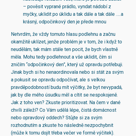
– pověsit vyprané prádlo, vyndat nádobí z
myčky, uklidit po úklidu a tak dále a tak dále …..a
krásný, odpočinkový den je přede mnou
Netvrdím, že vždy tomuto hlasu podlehnu a začnu
okamžitě uklízet, jenže problém je v tom, že i když to
neudělám, tak mám stále ten pocit, že bych vlastně
měla. Mohu tedy podlehnout a vše uklidit, čím si
zničím “odpočinkový den”, který už opravdu potřebuji.
Jinak bych si ho nenaordinovala nebo si stát za svým
a pokusit se opravdu odpočívat, ale s velkou
pravděpodobností budu mít výčitky, že byt nevypadá,
jak by dle mého úsudku měl a cítit se nespokojeně.
Jak z toho ven? Zkuste prioritizovat. Na čem v dané
chvíli záleží? Co Vám udělá lépe, čistá domácnost
nebo opravdový oddech? Stůjte si za svým
rozhodnutím a zkuste ho následně nezpochybnit
(může k tomu dojít třeba večer ve formě výčitek).