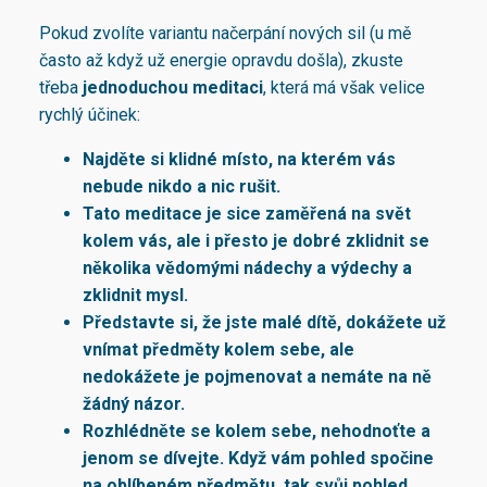
Pokud zvolíte variantu načerpání nových sil (u mě
často až když už energie opravdu došla), zkuste
třeba
jednoduchou meditaci
, která má však velice
rychlý účinek:
Najděte si klidné místo, na kterém vás
nebude nikdo a nic rušit.
Tato meditace je sice zaměřená na svět
kolem vás, ale i přesto je dobré zklidnit se
několika vědomými nádechy a výdechy a
zklidnit mysl.
Představte si, že jste malé dítě, dokážete už
vnímat předměty kolem sebe, ale
nedokážete je pojmenovat a nemáte na ně
žádný názor.
Rozhlédněte se kolem sebe, nehodnoťte a
jenom se dívejte. Když vám pohled spočine
na oblíbeném předmětu, tak svůj pohled