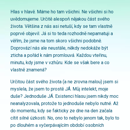
Hlas v hlavě. Máme ho tam všichni. Ne všichni si ho
uvědomujeme. Určitě alespoň nějakou část svého
života. Většina z nás asi netuší, kdy se tam vlastně
poprvé objevil. Já si to teda rozhodně nepamatuji a
věřím, že jsme na tom skoro všichni podobně.
Doprovází nás ale neustále, někdy nedokáže být
zticha a pořád k nám promlouvá. Každou vteřinu,
minutu, kdy jsme v vzhůru. Kde se však bere a co
vlastně znamená?
Určitou část svého života (a ne zrovna malou) jsem si
myslela, že jsem to prostě JÁ. Můj intelekt, moje
duše? Jednoduše JÁ. Existenci hlasu jsem nikdy moc
neanalyzovala, protože to jednoduše nebylo nutné. Až
do momentu, kdy se fakticky ze dne na den začala
cítit silné úzkosti. No, ono to nebylo jenom tak, bylo to
po dlouhém a vyčerpávajícím období osobních