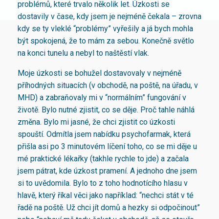
problémů, které trvalo několik let. Úzkosti se
dostavily v čase, kdy jsem je nejméně čekala – zrovna
kdy se ty vleklé “problémy” vyřešily a já bych mohla
být spokojená, že to mám za sebou. Konečně světlo
na konci tunelu a nebyl to naštěstí vlak.
Moje úzkosti se bohužel dostavovaly v nejméně
příhodných situacích (v obchodě, na poště, na úřadu, v
MHD) a zabraňovaly mi v “normálním” fungování v
životě. Bylo nutné zjistit, co se děje. Proč tahle náhlá
změna. Bylo mi jasné, že chci zjistit co úzkosti
spouští. Odmítla jsem nabídku psychofarmak, která
přišla asi po 3 minutovém líčení toho, co se mi děje u
mé praktické lékařky (takhle rychle to jde) a začala
jsem pátrat, kde úzkost pramení. A jednoho dne jsem
si to uvědomila. Bylo to z toho hodnotícího hlasu v
hlavě, který říkal věci jako například: “nechci stát v té
řadě na poště. Už chci jít domů a hezky si odpočinout”