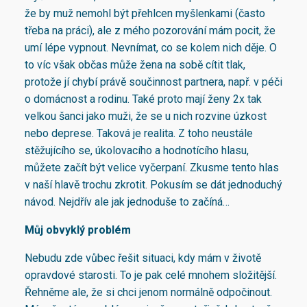
že by muž nemohl být přehlcen myšlenkami (často
třeba na práci), ale z mého pozorování mám pocit, že
umí lépe vypnout. Nevnímat, co se kolem nich děje. O
to víc však občas může žena na sobě cítit tlak,
protože jí chybí právě součinnost partnera, např. v péči
o domácnost a rodinu. Také proto mají ženy 2x tak
velkou šanci jako muži, že se u nich rozvine úzkost
nebo deprese. Taková je realita. Z toho neustále
stěžujícího se, úkolovacího a hodnotícího hlasu,
můžete začít být velice vyčerpaní. Zkusme tento hlas
v naší hlavě trochu zkrotit. Pokusím se dát jednoduchý
návod. Nejdřív ale jak jednoduše to začíná…
Můj obvyklý problém
Nebudu zde vůbec řešit situaci, kdy mám v životě
opravdové starosti. To je pak celé mnohem složitější.
Řehněme ale, že si chci jenom normálně odpočinout.