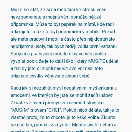
Může se stát, že si na meditaci ve stresu včas
nevzpomenete a možná vám pomůže nějaká
připomínka. Může to být papírek na místě, kde rádi
relaxujete, může to být připomínka v mobilu. Pokud
ale máte pracovní mobil a často přes něj dostáváte
nepříjemné úkoly, tak bych raději volila první variantu.
Spojení s pracovním mobilem by ve vás mohlo
vyvolat pocit, že je to další úkol, který MUSÍTE udělat
a tím by jste si mohli narušit své vnímání této
příjemné chvilky věnované jenom sobě.
Rada jak si nezahltit mysl negativními myšlenkami a
emocemi, ve kterých by jste se mohli začít utápět:
Zkuste ve svém přemýšlení nahradit slovíčko
“MUSÍM” slovem “CHCI”. Pokud něco děláte, tak je to
vlastně proto, že to chcete, je to vaše volba. Zkuste
se nad tím, prosím, zamyslet. Musíte uvařit dětem a