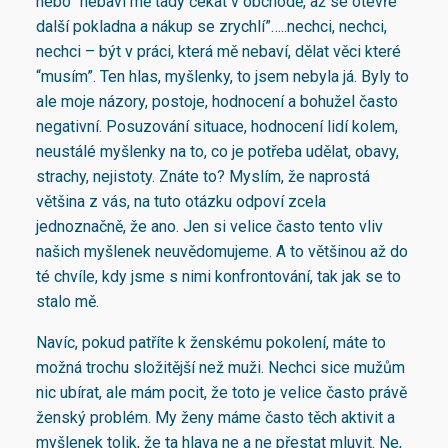
nebo “nebaví mě tady čekat v obchodě, až se otevře
další pokladna a nákup se zrychlí”…..nechci, nechci,
nechci – být v práci, která mě nebaví, dělat věci které
“musím”. Ten hlas, myšlenky, to jsem nebyla já. Byly to
ale moje názory, postoje, hodnocení a bohužel často
negativní. Posuzování situace, hodnocení lidí kolem,
neustálé myšlenky na to, co je potřeba udělat, obavy,
strachy, nejistoty. Znáte to? Myslím, že naprostá
většina z vás, na tuto otázku odpoví zcela
jednoznačně, že ano. Jen si velice často tento vliv
našich myšlenek neuvědomujeme. A to většinou až do
té chvíle, kdy jsme s nimi konfrontování, tak jak se to
stalo mě.
Navíc, pokud patříte k ženskému pokolení, máte to
možná trochu složitější než muži. Nechci sice mužům
nic ubírat, ale mám pocit, že toto je velice často právě
ženský problém. My ženy máme často těch aktivit a
myšlenek tolik, že ta hlava ne a ne přestat mluvit. Ne,