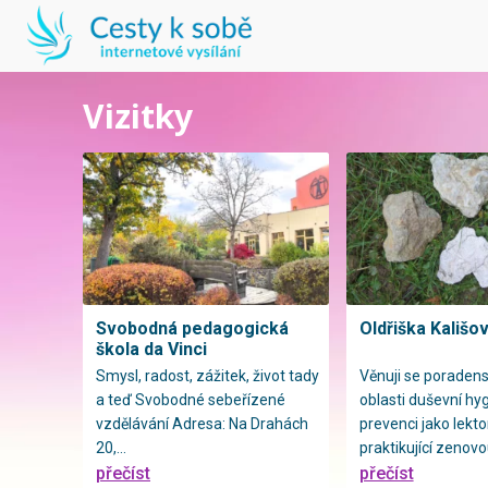
Vizitky
Svobodná pedagogická
Oldřiška Kališo
škola da Vinci
Smysl, radost, zážitek, život tady
Věnuji se poradens
a teď Svobodné sebeřízené
oblasti duševní hy
vzdělávání Adresa: Na Drahách
prevenci jako lekto
20,...
praktikující zenovou
přečíst
přečíst