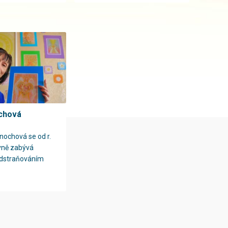
ochová
nochová se od r.
vně zabývá
odstraňováním