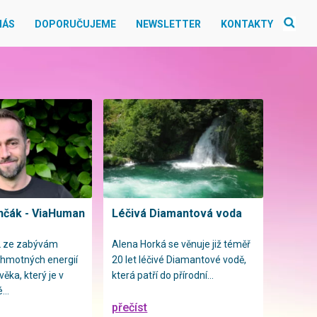
NÁS
DOPORUČUJEME
NEWSLETTER
KONTAKTY
nčák - ViaHuman
Léčivá Diamantová voda
2 ze zabývám
Alena Horká se věnuje již téměř
hmotných energií
20 let léčivé Diamantové vodě,
věka, který je v
která patří do přírodní...
...
přečíst