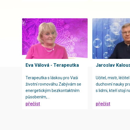
Eva Válová - Terapeutka
Jaroslav Kalou
Terapeutka s láskou pro Vaši
Učitel, mistr, léčit
životní rovnováhu Zabývám se
duchovní nauky prac
energetickým bezkontaktním
s lidmi, kteří stojí na
působením,...
přečíst
přečíst