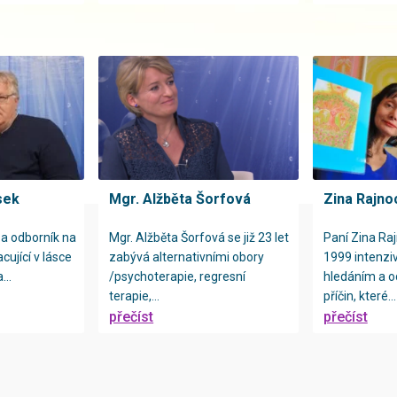
sek
Mgr. Alžběta Šorfová
Zina Rajn
el a odborník na
Mgr. Alžběta Šorfová se již 23 let
Paní Zina Raj
ující v lásce
zabývá alternativními obory
1999 intenzi
...
/psychoterapie, regresní
hledáním a 
terapie,...
příčin, které...
přečíst
přečíst