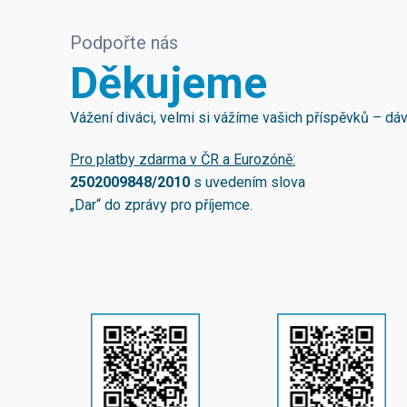
Podpořte nás
Děkujeme
Vážení diváci, velmi si vážíme vašich příspěvků – d
Pro platby zdarma v ČR a Eurozóně:
2502009848/2010
s uvedením slova
„Dar“ do zprávy pro příjemce.