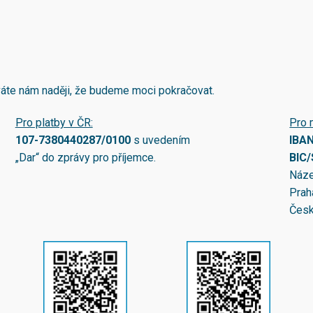
áváte nám naději, že budeme moci pokračovat.
Pro platby v ČR:
Pro 
107-7380440287/0100
s uvedením
IBA
„Dar“ do zprávy pro příjemce.
BIC
Náze
Prah
Česk