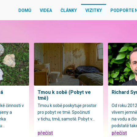
DOMŮ
VIDEA
ČLÁNKY
VIZITKY
PODPOŘTE 
vá
Tmou k sobě (Pobyt ve
Richard Sy
tmě)
ké činnosti v
Tmou k sobě poskytuje prostor
Od roku 201
gieny a
pro pobyt ve tmě. Spočinutí
vlivem jemně
rka
v tichu, tmě, samotě. Pobyt v...
na vodu a člo
...
podstatě také
přečíst
přečíst