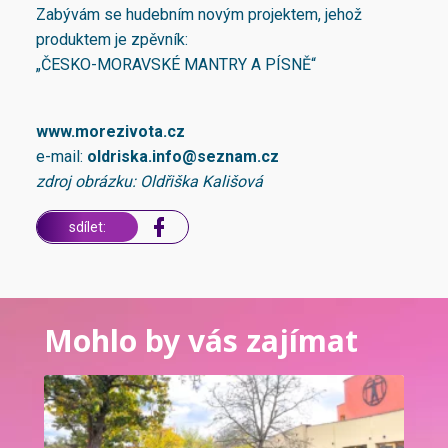
Zabývám se hudebním novým projektem, jehož
produktem je zpěvník:
„ČESKO-MORAVSKÉ MANTRY A PÍSNĚ“
www.morezivota.cz
e-mail:
oldriska.info@seznam.cz
zdroj obrázku: Oldřiška Kališová
sdílet:
Mohlo by vás zajímat