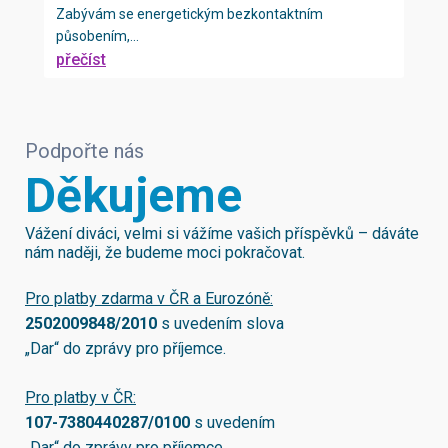
Zabývám se energetickým bezkontaktním
působením,...
přečíst
Podpořte nás
Děkujeme
Vážení diváci, velmi si vážíme vašich příspěvků – dáváte
nám naději, že budeme moci pokračovat.
Pro platby zdarma v ČR a Eurozóně:
2502009848/2010
s uvedením slova
„Dar“ do zprávy pro příjemce.
Pro platby v ČR:
107-7380440287/0100
s uvedením
„Dar“ do zprávy pro příjemce.