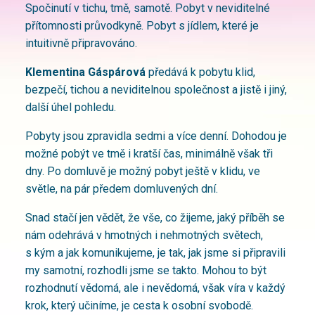
Spočinutí v tichu, tmě, samotě. Pobyt v neviditelné
přítomnosti průvodkyně. Pobyt s jídlem, které je
intuitivně připravováno.
Klementina Gáspárová
předává k pobytu klid,
bezpečí, tichou a neviditelnou společnost a jistě i jiný,
další úhel pohledu.
Pobyty jsou zpravidla sedmi a více denní. Dohodou je
možné pobýt ve tmě i kratší čas, minimálně však tři
dny. Po domluvě je možný pobyt ještě v klidu, ve
světle, na pár předem domluvených dní.
Snad stačí jen vědět, že vše, co žijeme, jaký příběh se
nám odehrává v hmotných i nehmotných světech,
s kým a jak komunikujeme, je tak, jak jsme si připravili
my samotní, rozhodli jsme se takto. Mohou to být
rozhodnutí vědomá, ale i nevědomá, však víra v každý
krok, který učiníme, je cesta k osobní svobodě.