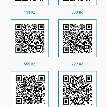
111 Kč
333 Kč
555 Kč
777 Kč