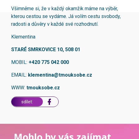
Všimněme si, že v každý okamžik máme na výběr,
kterou cestou se vydáme. Já volím cestu svobody,
radosti a důvěry v každé své rozhodnutí.
Klementina
STARÉ SMRKOVICE 10, 508 01
MOBIL:
+420 775 042 000
EMAIL:
klementina@tmouksobe.cz
WWW:
tmouksobe.cz
sdílet:
Mohlo by vás zajímat