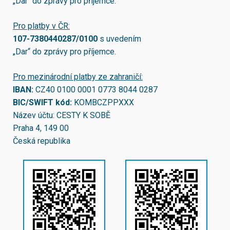
„Dar“ do zprávy pro příjemce.
Pro platby v ČR:
107-7380440287/0100
s uvedením
„Dar“ do zprávy pro příjemce.
Pro mezinárodní platby ze zahraničí:
IBAN:
CZ40 0100 0001 0773 8044 0287
BIC/SWIFT kód:
KOMBCZPPXXX
Název účtu: CESTY K SOBĚ
Praha 4, 149 00
Česká republika