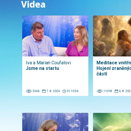
Videa
Iva a Marian Coufalovi
Meditace vnitřní
Jsme na startu
Hojení zraněnýc
částí
3366
7. 8. 2026
01:10:56
11018
6. 8. 202