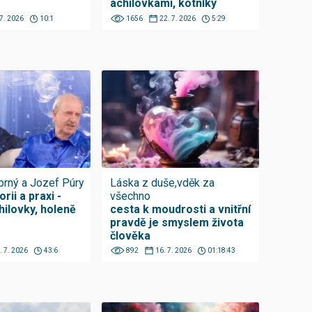
achilovkami, kotníky
 7. 2026
10:1
1656
22. 7. 2026
5:29
íbrný a Jozef Púry
Láska z duše,vděk za
rii a praxi -
všechno
hilovky, holeně
cesta k moudrosti a vnitřní
pravdě je smyslem života
člověka
. 7. 2026
43:6
892
16. 7. 2026
01:18:43