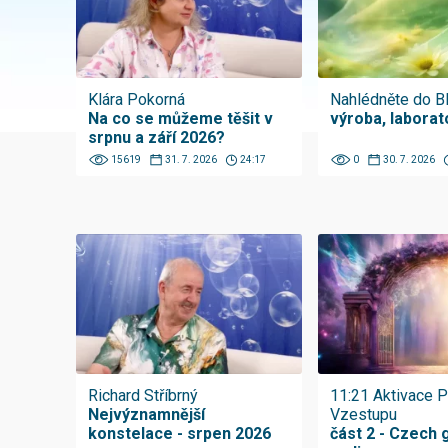
Klára Pokorná
Nahlédněte do 
Na co se můžeme těšit v
výroba, laborat
srpnu a září 2026?
15619
31. 7. 2026
24:17
0
30. 7. 2026
Richard Stříbrný
11:21 Aktivace P
Nejvýznamnější
Vzestupu
konstelace - srpen 2026
část 2 - Czech 