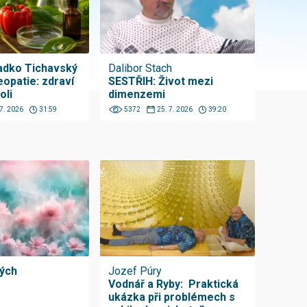
Radko Tichavský
Dalibor Stach
opatie: zdraví
SESTŘIH: Život mezi
oli
dimenzemi
 7. 2026
31:59
5372
25. 7. 2026
39:20
ných
Jozef Púry
Vodnář a Ryby: Praktická
ukázka při problémech s