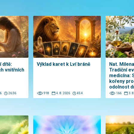
 dítě:
Výklad karet k Lví bráně
Nat. Milen
h vnitřních
Tradiční e
medicína: 
kořeny pro
odolnost d
6
26:36
918
4. 8. 2026
45:4
166
3. 