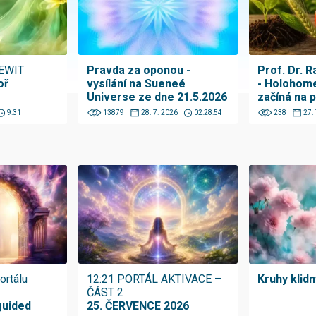
BEWIT
Pravda za oponou -
Prof. Dr. 
oř
vysílání na Sueneé
- Holohome
Universe ze dne 21.5.2026
začíná na p
9:31
13879
28. 7. 2026
02:28:54
238
27.
ortálu
12:21 PORTÁL AKTIVACE –
Kruhy klid
ČÁST 2
guided
25. ČERVENCE 2026