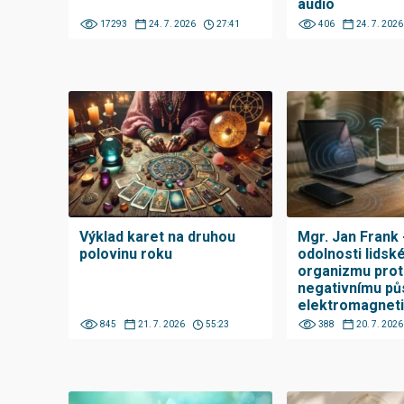
audio
17293
24. 7. 2026
27:41
406
24. 7. 2026
Výklad karet na druhou
Mgr. Jan Frank 
polovinu roku
odolnosti lidsk
organizmu prot
negativnímu pů
elektromagnet
smogu pomocí
845
21. 7. 2026
55:23
388
20. 7. 2026
sonofraktálníc