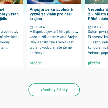
tné
Připojte se ke společné
Veronika W
dobrý vztah
výzvě za vláhu pro naši
2. - Město r
jídlu
krajinu
Příběh duš
6. 8. 2026
6. 8. 2026
životní styl,
Milí spoluobjevitelé této planety,
Datum první 
ní závislost
voda je základem života. Stejně
Předchozí kap
 kořeny
jako je lidské tělo z velké části
1. - Ellori, Př
tah...
tvořeno vodou, i naše Země
koridorem pá
potřebuje...
Vnímala paprs
přečíst
přečíst
všechny články