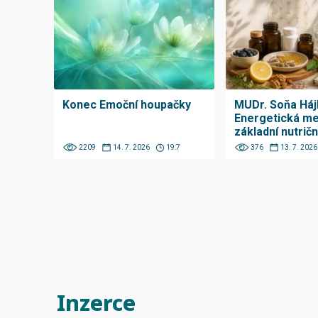
Konec Emoční houpačky
MUDr. Soňa Háj
Energetická me
základní nutričn
2209
14. 7. 2026
19:7
376
13. 7. 2026
Inzerce