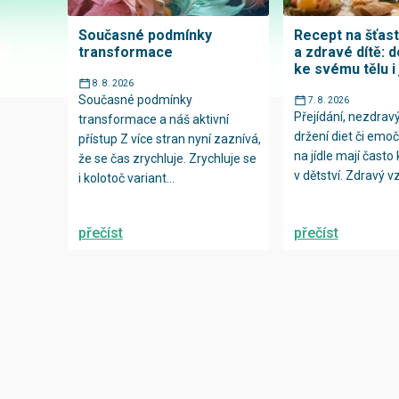
Současné podmínky
Recept na šťas
transformace
a zdravé dítě: 
ke svému tělu i 
8. 8. 2026
Současné podmínky
7. 8. 2026
Přejídání, nezdravý 
transformace a náš aktivní
držení diet či emoč
přístup Z více stran nyní zaznívá,
na jídle mají často
že se čas zrychluje. Zrychluje se
v dětství. Zdravý vz
i kolotoč variant...
přečíst
přečíst