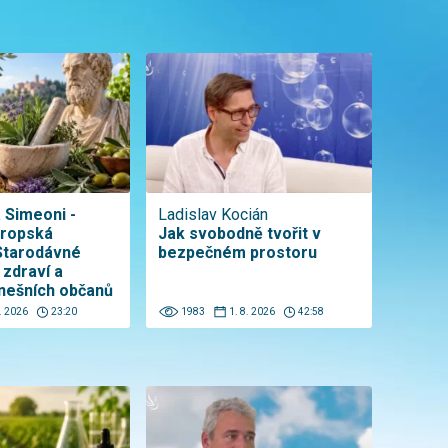
a Simeoni -
Ladislav Kocián
vropská
Jak svobodně tvořit v
Starodávné
bezpečném prostoru
 zdraví a
nešních občanů
8. 2026
23:20
1983
1. 8. 2026
42:58