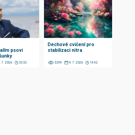
Dechové cvičení pro
alím psovi
stabilizaci nitra
 šunky
. 7. 2026
33:32
3299
9. 7. 2026
14:42