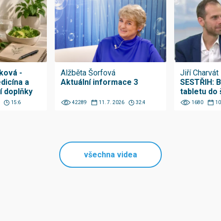
ková -
Alžběta Šorfová
Jiří Charvát
dicína a
Aktuální informace 3
SESTŘIH: B
í doplňky
tabletu do
15:6
42289
11. 7. 2026
32:4
1680
10
všechna videa