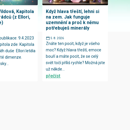
ildová, Kapitola
Když hlava třeští, lehni si
ádců (z Ellori,
na zem. Jak funguje
e)
uzemnění a proč k němu
potřebuješ minerály
publikace: 9.4.2023
5. 8. 2026
Znáte ten pocit, když je všeho
itola zde: Kapitola
moc? Když hlava třeští, emoce
íběh duše Ellori letěla
bouří a máte pocit, že se celý
té dimenze.
svět točí příliš rychle? Možná jste
ky...
už někde...
přečíst