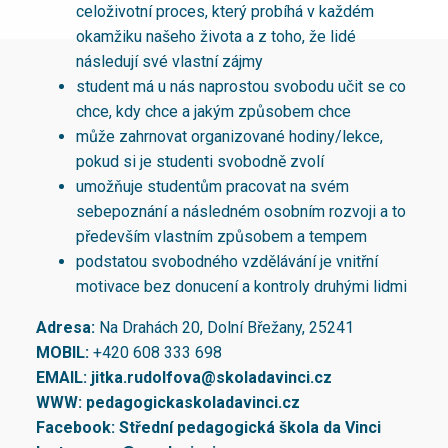
celoživotní proces, který probíhá v každém
okamžiku našeho života a z toho, že lidé
následují své vlastní zájmy
student má u nás naprostou svobodu učit se co
chce, kdy chce a jakým způsobem chce
může zahrnovat organizované hodiny/lekce,
pokud si je studenti svobodně zvolí
umožňuje studentům pracovat na svém
sebepoznání a následném osobním rozvoji a to
především vlastním způsobem a tempem
podstatou svobodného vzdělávání je vnitřní
motivace bez donucení a kontroly druhými lidmi
Adresa:
Na Drahách 20, Dolní Břežany, 25241
MOBIL:
+420 608 333 698
EMAIL:
jitka.rudolfova@skoladavinci.cz
WWW:
pedagogickaskoladavinci.cz
Facebook:
Střední pedagogická škola da Vinci