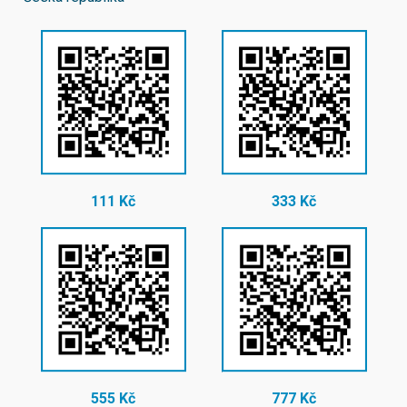
111 Kč
333 Kč
555 Kč
777 Kč