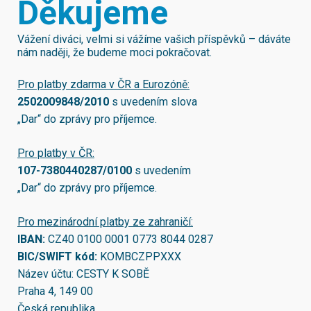
Děkujeme
Vážení diváci, velmi si vážíme vašich příspěvků – dáváte
nám naději, že budeme moci pokračovat.
Pro platby zdarma v ČR a Eurozóně:
2502009848/2010
s uvedením slova
„Dar“ do zprávy pro příjemce.
Pro platby v ČR:
107-7380440287/0100
s uvedením
„Dar“ do zprávy pro příjemce.
Pro mezinárodní platby ze zahraničí:
IBAN:
CZ40 0100 0001 0773 8044 0287
BIC/SWIFT kód:
KOMBCZPPXXX
Název účtu: CESTY K SOBĚ
Praha 4, 149 00
Česká republika