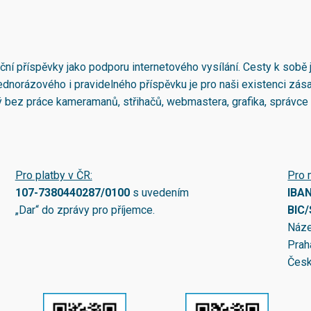
nční příspěvky jako podporu internetového vysílání. Cesty k sobě 
 jednorázového i pravidelného příspěvku je pro naši existenci zás
ý bez práce kameramanů, střihačů, webmastera, grafika, správce
Pro platby v ČR:
Pro 
107-7380440287/0100
s uvedením
IBA
„Dar“ do zprávy pro příjemce.
BIC
Náze
Prah
Česk