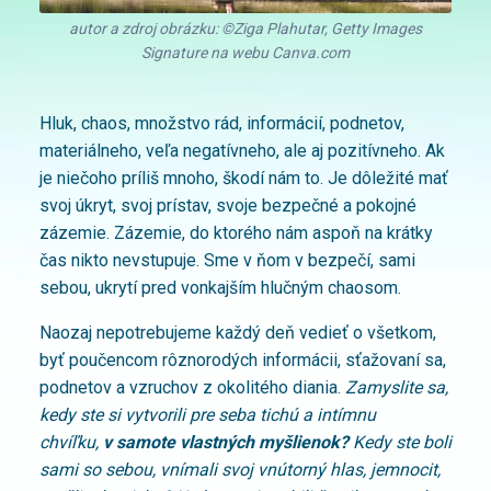
autor a zdroj obrázku: ©Ziga Plahutar, Getty Images
Signature na webu Canva.com
Hluk, chaos, množstvo rád, informácií, podnetov,
materiálneho, veľa negatívneho, ale aj pozitívneho. Ak
je niečoho príliš mnoho, škodí nám to. Je dôležité mať
svoj úkryt, svoj prístav, svoje bezpečné a pokojné
zázemie. Zázemie, do ktorého nám aspoň na krátky
čas nikto nevstupuje. Sme v ňom v bezpečí, sami
sebou, ukrytí pred vonkajším hlučným chaosom.
Naozaj nepotrebujeme každý deň vedieť o všetkom,
byť poučencom rôznorodých informácii, sťažovaní sa,
podnetov a vzruchov z okolitého diania.
Zamyslite sa,
kedy ste si vytvorili pre seba tichú a intímnu
chvíľku,
v samote vlastných myšlienok?
Kedy ste boli
sami so sebou, vnímali svoj vnútorný hlas, jemnocit,