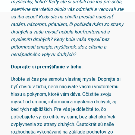
myšlienky, ticho? Kedy ste si urobili čas iba pre seba,
asertívne ste všetko okolo vás odmietli a venovali ste
sa iba sebe? Kedy ste na chvíľu prestali načúvať
radám, názorom, prianiam, či požiadavkám zo strany
druhých a vaša myseľ nebola konfrontovaná s
myslením druhých? Kedy bola vaša myseľ bez
prítomnosti energie, myšlienok, slov, cítenia a
nenápadného vplyvu druhých?
Doprajte si premýšľanie v tichu.
Urobte si čas pre samotu vlastnej mysle. Doprajte si
byť chvíľu v tichu, nech načúvate vášmu vnútornému
hlasu a pokynom, ktoré vám dáva. Očistite svoju
myseľ od emócii, informácii a myslenia druhých, aj
keď tých najbližších. Pre vás je dôležité to, čo
potrebujete vy, čo cítite vy sami, bez akéhokoľvek
ovplyvnenia zo strany druhých. Častokrát sú naše
rozhodnutia vykonávané na základe podnetov zo