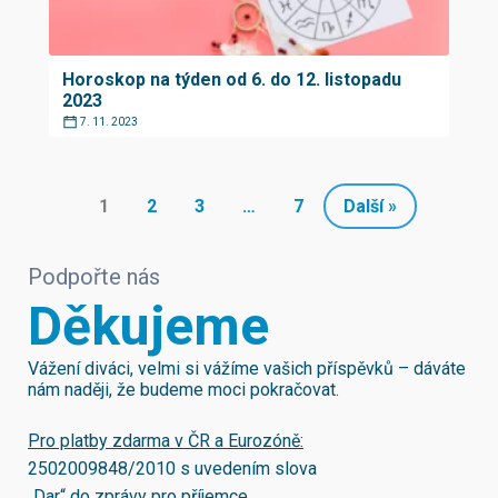
Horoskop na týden od 6. do 12. listopadu
2023
7. 11. 2023
1
2
3
…
7
Další »
Podpořte nás
Děkujeme
Vážení diváci, velmi si vážíme vašich příspěvků – dáváte
nám naději, že budeme moci pokračovat.
Pro platby zdarma v ČR a Eurozóně:
2502009848/2010
s uvedením slova
„Dar“ do zprávy pro příjemce.