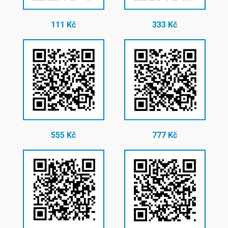
111 Kč
333 Kč
555 Kč
777 Kč