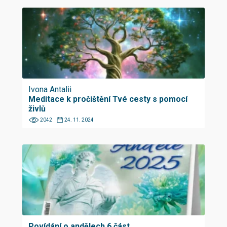
Ivona Antalii
Meditace k pročištění Tvé cesty s pomocí
živlů
2042
24. 11. 2024
Povídání o andělech 6.část