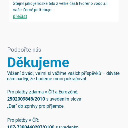
Stejně jako je lidské tělo z velké části tvořeno vodou, i
naše Země potřebuje...
přečíst
Podpořte nás
Děkujeme
Vážení diváci, velmi si vážíme vašich příspěvků – dáváte
nám naději, že budeme moci pokračovat.
Pro platby zdarma v ČR a Eurozóně:
2502009848/2010
s uvedením slova
„Dar“ do zprávy pro příjemce.
Pro platby v ČR:
107-7380440287/0100
s uvedením