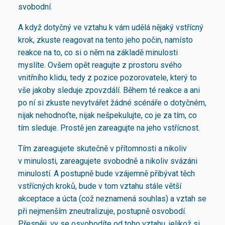
svobodní.
A když dotyčný ve vztahu k vám udělá nějaký vstřícný
krok, zkuste reagovat na tento jeho počin, namísto
reakce na to, co si o něm na základě minulosti
myslíte. Ovšem opět reagujte z prostoru svého
vnitřního klidu, tedy z pozice pozorovatele, který to
vše jakoby sleduje zpovzdálí. Během té reakce a ani
po ní si zkuste nevytvářet žádné scénáře o dotyčném,
nijak nehodnoťte, nijak nešpekulujte, co je za tím, co
tím sleduje. Prostě jen zareagujte na jeho vstřícnost.
Tím zareagujete skutečně v přítomnosti a nikoliv
v minulosti, zareagujete svobodně a nikoliv svázáni
minulostí. A postupně bude vzájemně přibývat těch
vstřícných kroků, bude v tom vztahu stále větší
akceptace a úcta (což neznamená souhlas) a vztah se
při nejmenším zneutralizuje, postupně osvobodí.
Přesněji, vy se osvobodíte od toho vztahu, jelikož si