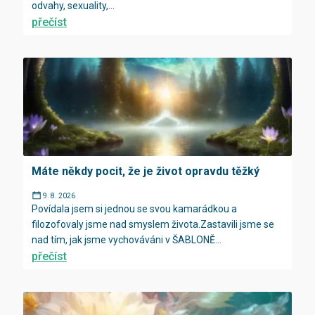
odvahy, sexuality,...
přečíst
Máte někdy pocit, že je život opravdu těžký
9. 8. 2026
Povídala jsem si jednou se svou kamarádkou a
filozofovaly jsme nad smyslem života.Zastavili jsme se
nad tím, jak jsme vychováváni v ŠABLONĚ...
přečíst