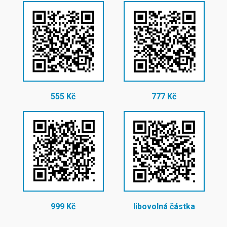
555 Kč
777 Kč
999 Kč
libovolná částka