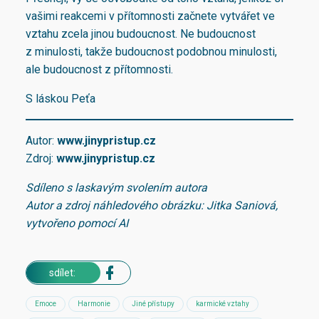
vašimi reakcemi v přítomnosti začnete vytvářet ve
vztahu zcela jinou budoucnost. Ne budoucnost
z minulosti, takže budoucnost podobnou minulosti,
ale budoucnost z přítomnosti.
S láskou Peťa
Autor:
www.jinypristup.cz
Zdroj:
www.jinypristup.cz
Sdíleno s laskavým svolením autora
Autor a zdroj náhledového obrázku: Jitka Saniová,
vytvořeno pomocí AI
sdílet:
Emoce
Harmonie
Jiné přístupy
karmické vztahy