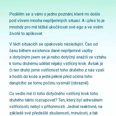
Podělím se s vámi o jedno poznání, které mi došlo
pod vlivem mnoha nepříjemných situací. A i přes to je
mnohdy pro mě těžké ukočírovat své ego a ve svém
životě to aplikovat.
V těch situacích se opakovalo následující. Čas od
času během existence dané nepříjemné vazby
s dotyčným jsem se já nebo dotyčný snažili ve vztahu
k tomu druhému udělat nějaký vstřícný krok. Avšak já
či ten druhý jsme vstřícnost toho druhého z nás vzali
a hodili do koše a ještě pěkně před očima toho
darujícího se tomu počinu vysmáli (obrazně).
Co vedlo mě či toho dotyčného vstřícný krok toho
druhého takto rozcupovat? Ten, který byl adresátem
vstřícnosti, nebyl v přítomnosti. Jednal reaktivně, na
základě své předešlé zkušenosti, minulosti, a tak