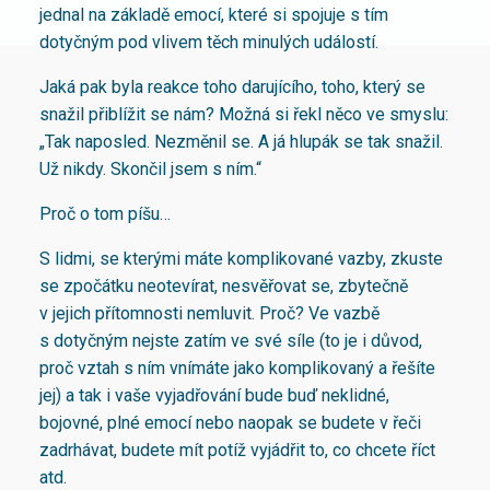
jednal na základě emocí, které si spojuje s tím
dotyčným pod vlivem těch minulých událostí.
Jaká pak byla reakce toho darujícího, toho, který se
snažil přiblížit se nám? Možná si řekl něco ve smyslu:
„Tak naposled. Nezměnil se. A já hlupák se tak snažil.
Už nikdy. Skončil jsem s ním.“
Proč o tom píšu…
S lidmi, se kterými máte komplikované vazby, zkuste
se zpočátku neotevírat, nesvěřovat se, zbytečně
v jejich přítomnosti nemluvit. Proč? Ve vazbě
s dotyčným nejste zatím ve své síle (to je i důvod,
proč vztah s ním vnímáte jako komplikovaný a řešíte
jej) a tak i vaše vyjadřování bude buď neklidné,
bojovné, plné emocí nebo naopak se budete v řeči
zadrhávat, budete mít potíž vyjádřit to, co chcete říct
atd.