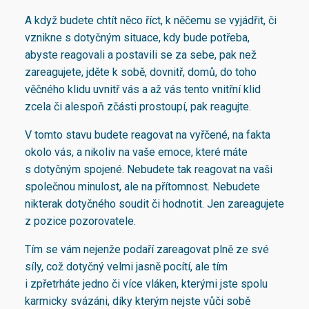
A když budete chtít něco říct, k něčemu se vyjádřit, či
vznikne s dotyčným situace, kdy bude potřeba,
abyste reagovali a postavili se za sebe, pak než
zareagujete, jděte k sobě, dovnitř, domů, do toho
věčného klidu uvnitř vás a až vás tento vnitřní klid
zcela či alespoň zčásti prostoupí, pak reagujte.
V tomto stavu budete reagovat na vyřčené, na fakta
okolo vás, a nikoliv na vaše emoce, které máte
s dotyčným spojené. Nebudete tak reagovat na vaši
společnou minulost, ale na přítomnost. Nebudete
nikterak dotyčného soudit či hodnotit. Jen zareagujete
z pozice pozorovatele.
Tím se vám nejenže podaří zareagovat plně ze své
síly, což dotyčný velmi jasně pocítí, ale tím
i zpřetrháte jedno či více vláken, kterými jste spolu
karmicky svázáni, díky kterým nejste vůči sobě