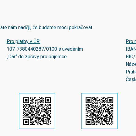
áváte nám naději, že budeme moci pokračovat.
Pro platby v ČR:
Pro 
107-7380440287/0100
s uvedením
IBA
„Dar“ do zprávy pro příjemce.
BIC/
Náze
Prah
Česk