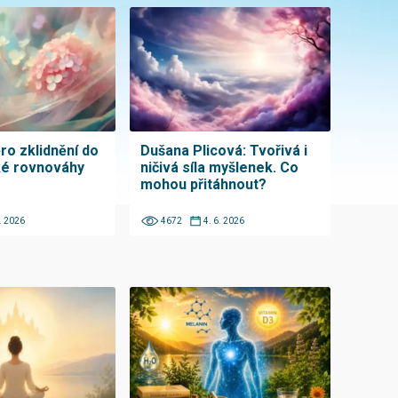
ro zklidnění do
Dušana Plicová: Tvořivá i
ké rovnováhy
ničivá síla myšlenek. Co
mohou přitáhnout?
6. 2026
4672
4. 6. 2026