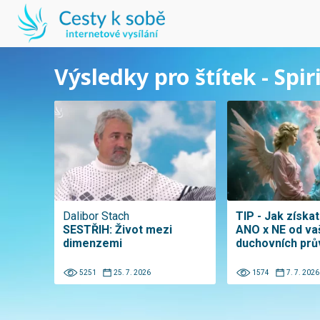
Výsledky pro štítek - Spir
Dalibor Stach
TIP - Jak získa
SESTŘIH: Život mezi
ANO x NE od va
dimenzemi
duchovních pr
5251
25. 7. 2026
1574
7. 7. 2026