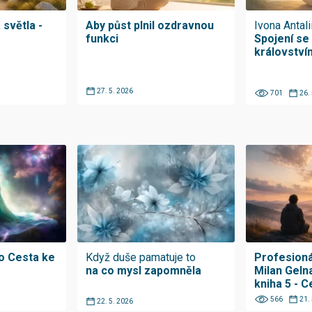
světla -
Aby půst plnil ozdravnou
Ivona Antali
funkci
Spojení se
království
27. 5. 2026
701
26.
o Cesta ke
Když duše pamatuje to
Profesioná
na co mysl zapomněla
Milan Geln
kniha 5 - 
566
21.
22. 5. 2026