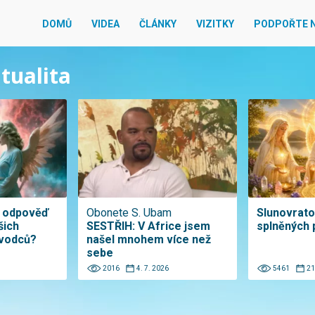
DOMŮ
VIDEA
ČLÁNKY
VIZITKY
PODPOŘTE 
itualita
t odpověď
Obonete S. Ubam
Slunovrat
šich
SESTŘIH: V Africe jsem
splněných 
ůvodců?
našel mnohem více než
sebe
2016
4. 7. 2026
5461
21