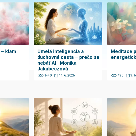
 – klam
Umelá inteligencia a
Meditace p
duchovná cesta – prečo sa
energetic
nebáť AI | Monika
Jakubeczová
1440
11. 6. 2026
490
9. 