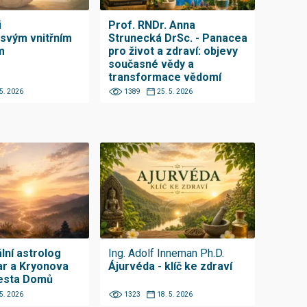
i
Prof. RNDr. Anna
 svým vnitřním
Strunecká DrSc. - Panacea
m
pro život a zdraví: objevy
současné vědy a
transformace vědomí
 5. 2026
1389
25. 5. 2026
lní astrolog
Ing. Adolf Inneman Ph.D.
ar a Kryonova
Ájurvéda - klíč ke zdraví
Cesta Domů
 5. 2026
1323
18. 5. 2026