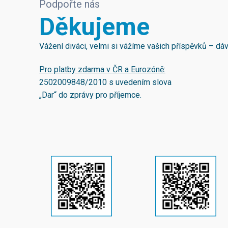
Podpořte nás
Děkujeme
Vážení diváci, velmi si vážíme vašich příspěvků – d
Pro platby zdarma v ČR a Eurozóně:
2502009848/2010
s uvedením slova
„Dar“ do zprávy pro příjemce.