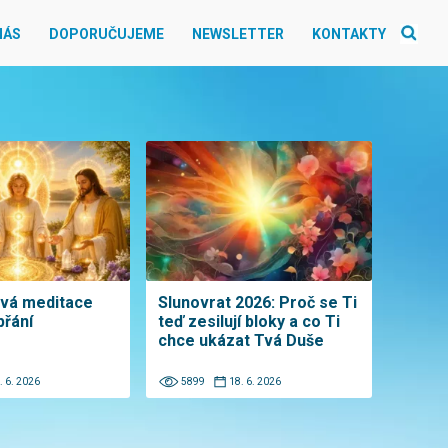
NÁS
DOPORUČUJEME
NEWSLETTER
KONTAKTY
ová meditace
Slunovrat 2026: Proč se Ti
přání
teď zesilují bloky a co Ti
chce ukázat Tvá Duše
. 6. 2026
5899
18. 6. 2026