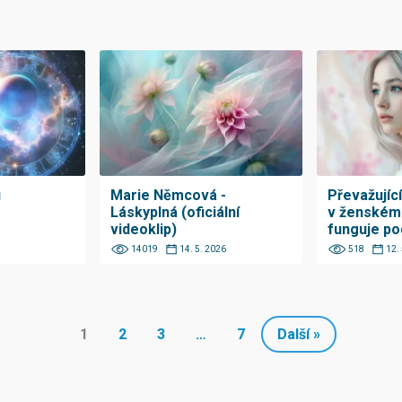
u
Marie Němcová -
Převažujíc
Láskyplná (oficiální
v ženském 
videoklip)
funguje p
14019
14. 5. 2026
518
12.
1
2
3
…
7
Další »