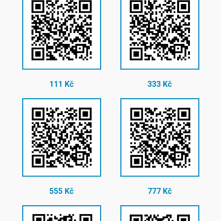
111 Kč
333 Kč
555 Kč
777 Kč