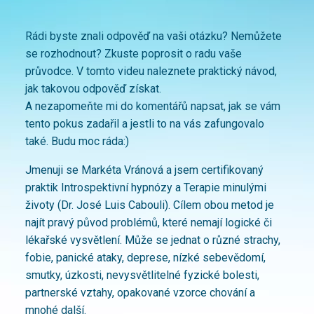
Rádi byste znali odpověď na vaši otázku? Nemůžete
se rozhodnout? Zkuste poprosit o radu vaše
průvodce. V tomto videu naleznete praktický návod,
jak takovou odpověď získat.
A nezapomeňte mi do komentářů napsat, jak se vám
tento pokus zadařil a jestli to na vás zafungovalo
také. Budu moc ráda:)
Jmenuji se Markéta Vránová a jsem certifikovaný
praktik Introspektivní hypnózy a Terapie minulými
životy (Dr. José Luis Cabouli). Cílem obou metod je
najít pravý původ problémů, které nemají logické či
lékařské vysvětlení. Může se jednat o různé strachy,
fobie, panické ataky, deprese, nízké sebevědomí,
smutky, úzkosti, nevysvětlitelné fyzické bolesti,
partnerské vztahy, opakované vzorce chování a
mnohé další.