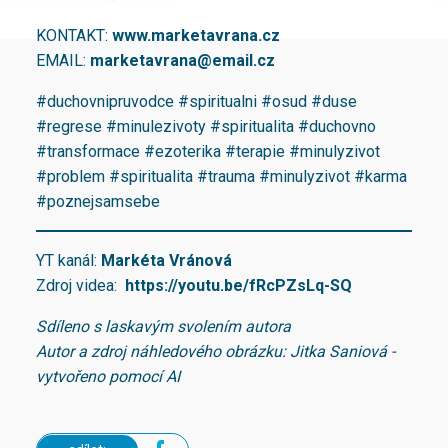
KONTAKT:
www.marketavrana.cz
EMAIL:
marketavrana@email.cz
#duchovnipruvodce #spiritualni #osud #duse
#regrese #minulezivoty #spiritualita #duchovno
#transformace #ezoterika #terapie #minulyzivot
#problem #spiritualita #trauma #minulyzivot #karma
#poznejsamsebe
YT kanál:
Markéta Vránová
Zdroj videa:
https://youtu.be/fRcPZsLq-SQ
Sdíleno s laskavým svolením autora
Autor a zdroj náhledového obrázku: Jitka Saniová -
vytvořeno pomocí AI