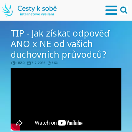
TIP - Jak získat odpověď
ANO x NE od vašich
duchovních průvodců?
1580
7. 7. 2026
5:53