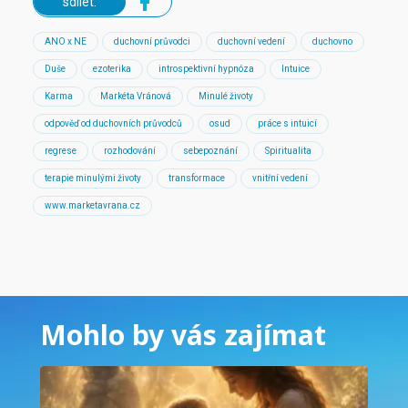
sdílet:
ANO x NE
duchovní průvodci
duchovní vedení
duchovno
Duše
ezoterika
introspektivní hypnóza
Intuice
Karma
Markéta Vránová
Minulé životy
odpověď od duchovních průvodců
osud
práce s intuicí
regrese
rozhodování
sebepoznání
Spiritualita
terapie minulými životy
transformace
vnitřní vedení
www.marketavrana.cz
Mohlo by vás zajímat