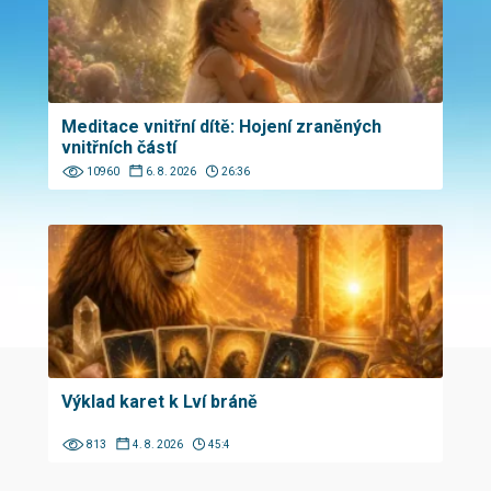
Meditace vnitřní dítě: Hojení zraněných
vnitřních částí
10960
6. 8. 2026
26:36
Výklad karet k Lví bráně
813
4. 8. 2026
45:4