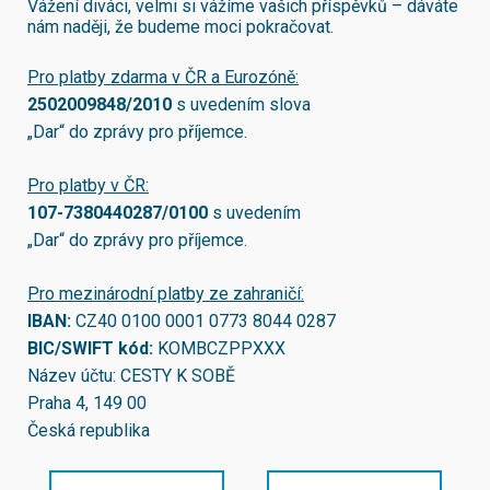
Vážení diváci, velmi si vážíme vašich příspěvků – dáváte
nám naději, že budeme moci pokračovat.
Pro platby zdarma v ČR a Eurozóně:
2502009848/2010
s uvedením slova
„Dar“ do zprávy pro příjemce.
Pro platby v ČR:
107-7380440287/0100
s uvedením
„Dar“ do zprávy pro příjemce.
Pro mezinárodní platby ze zahraničí:
IBAN:
CZ40 0100 0001 0773 8044 0287
BIC/SWIFT kód:
KOMBCZPPXXX
Název účtu: CESTY K SOBĚ
Praha 4, 149 00
Česká republika