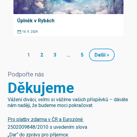
Úplněk v Rybách
16. 9. 2024
1
2
3
…
5
Další »
Podpořte nás
Děkujeme
Vážení diváci, velmi si vážíme vašich příspěvků – dáváte
nám naději, že budeme moci pokračovat.
Pro platby zdarma v ČR a Eurozóně:
2502009848/2010
s uvedením slova
„Dar“ do zprávy pro příjemce.