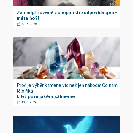
Za nadpřirozené schopnosti zodpovídá gen -
máte ho?!
27. 6. 2026
Proč je výběr kamene víc než jen náhoda: Co nám
tělo říká
když po nějakém sáhneme
19. 6. 2026