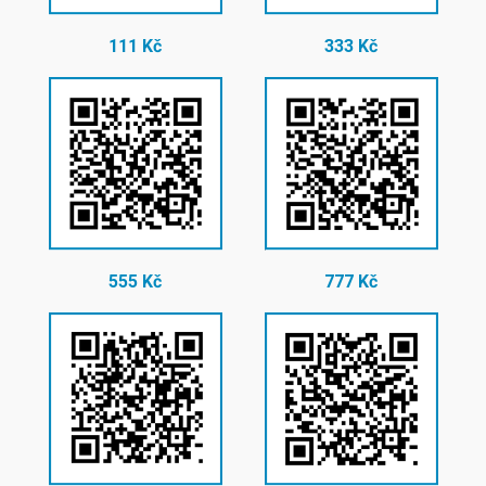
111 Kč
333 Kč
555 Kč
777 Kč