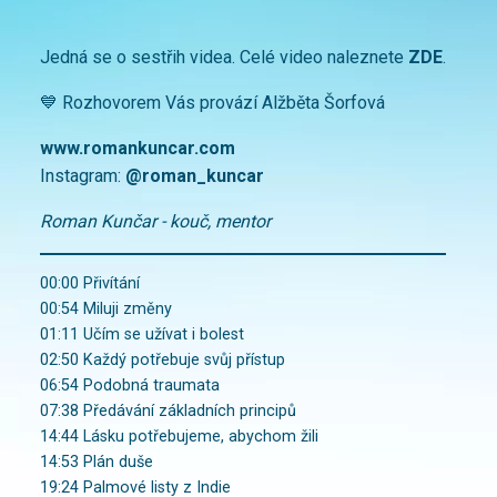
Jedná se o sestřih videa. Celé video naleznete
ZDE
.
💙 Rozhovorem Vás provází Alžběta Šorfová
www.romankuncar.com
Instagram:
@roman_kuncar
Roman Kunčar - kouč, mentor
00:00 Přivítání
00:54 Miluji změny
01:11 Učím se užívat i bolest
02:50 Každý potřebuje svůj přístup
06:54 Podobná traumata
07:38 Předávání základních principů
14:44 Lásku potřebujeme, abychom žili
14:53 Plán duše
19:24 Palmové listy z Indie