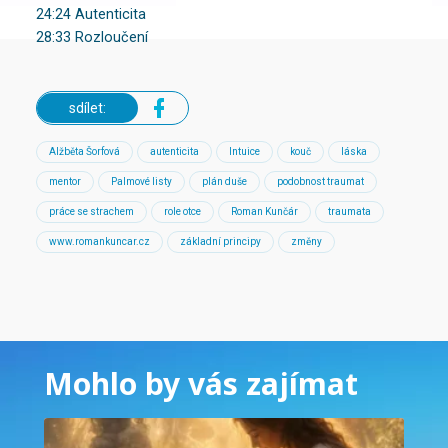
24:24 Autenticita
28:33 Rozloučení
sdílet:
Alžběta Šorfová
autenticita
Intuice
kouč
láska
mentor
Palmové listy
plán duše
podobnost traumat
práce se strachem
role otce
Roman Kunčár
traumata
www.romankuncar.cz
základní principy
změny
Mohlo by vás zajímat