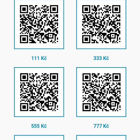
111 Kč
333 Kč
555 Kč
777 Kč