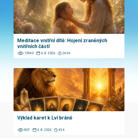
Meditace vnitřní dítě: Hojení zraněných
vnitřních částí
10940
6. 8. 2026
26:36
Výklad karet k Lví bráně
807
4. 8. 2026
45:4