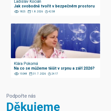
Ladislav Kocián
Jak svobodně tvořit v bezpečném prostoru
1825
1. 8. 2026
42:58
Klára Pokorná
Na co se můžeme těšit v srpnu a září 2026?
15048
31. 7. 2026
24:17
Podpořte nás
Děkujeme