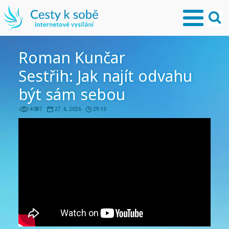
Roman Kunčar
Sestřih: Jak najít odvahu
být sám sebou
4087
27. 6. 2026
29:13