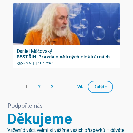
Daniel Máčovský
SESTŘIH: Pravda o větrných elektrárnách
5786
11. 4. 2026
1
2
3
…
24
Další »
Podpořte nás
Děkujeme
Vážení diváci, velmi si vážíme vašich příspěvků – dáváte