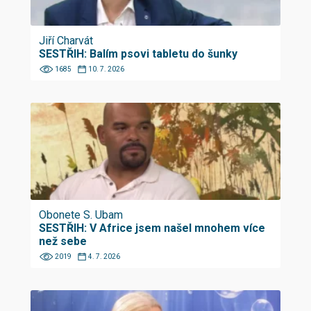
Jiří Charvát
SESTŘIH: Balím psovi tabletu do šunky
1685
10. 7. 2026
Obonete S. Ubam
SESTŘIH: V Africe jsem našel mnohem více
než sebe
2019
4. 7. 2026