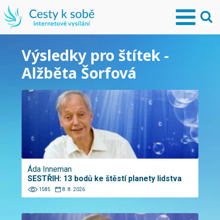
Výsledky pro štítek -
Alžběta Šorfová
Áda Inneman
SESTŘIH: 13 bodů ke štěstí planety lidstva
1585
8. 8. 2026