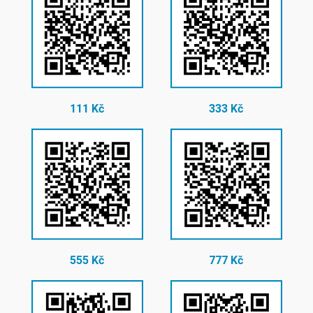
111 Kč
333 Kč
555 Kč
777 Kč