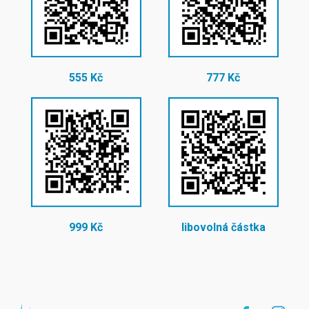
555 Kč
777 Kč
999 Kč
libovolná částka