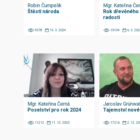
Robin Čumpelík
Mgr. Kateřina Če
Štěstí národa
Rok dřevěného 
radosti
9378
15. 3. 2024
10134
6. 3. 202
Mgr. Kateřina Černá
Jaroslav Grünwa
Poselství pro rok 2024
Tajemství nové
11212
11. 12. 2023
17216
2. 12. 2