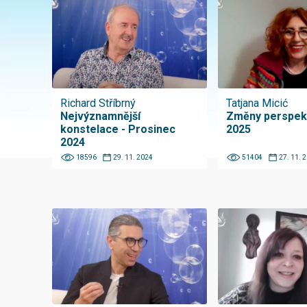
Richard Stříbrný
Tatjana Micić
Nejvýznamnější
Změny perspekt
konstelace - Prosinec
2025
2024
18596
29. 11. 2024
51404
27. 11. 