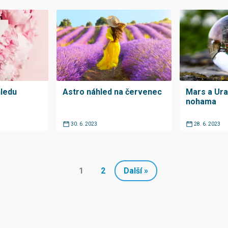
ledu
Astro náhled na červenec
Mars a Ura
nohama
30. 6. 2023
28. 6. 2023
1
2
Další »