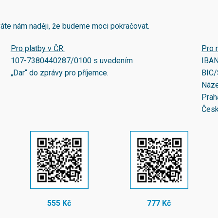
áváte nám naději, že budeme moci pokračovat.
Pro platby v ČR:
Pro 
107-7380440287/0100
s uvedením
IBA
„Dar“ do zprávy pro příjemce.
BIC/
Náze
Prah
Česk
555 Kč
777 Kč