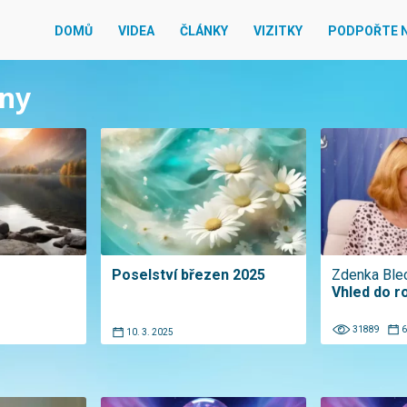
DOMŮ
VIDEA
ČLÁNKY
VIZITKY
PODPOŘTE 
ěny
Poselství březen 2025
Zdenka Ble
Vhled do r
31889
6
10. 3. 2025