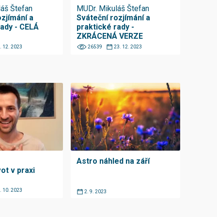
áš Štefan
MUDr. Mikuláš Štefan
ozjímání a
Sváteční rozjímání a
rady - CELÁ
praktické rady -
ZKRÁCENÁ VERZE
. 12. 2023
26539
23. 12. 2023
Astro náhled na září
ot v praxi
. 10. 2023
2. 9. 2023