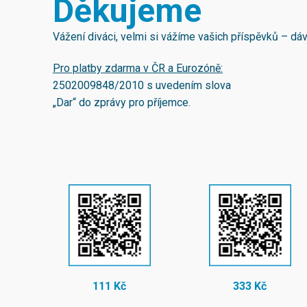
Děkujeme
Vážení diváci, velmi si vážíme vašich příspěvků – d
Pro platby zdarma v ČR a Eurozóně:
2502009848/2010
s uvedením slova
„Dar“ do zprávy pro příjemce.
111 Kč
333 Kč