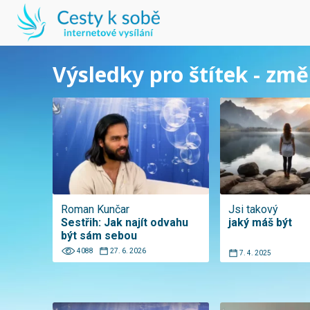
Výsledky pro štítek - zm
Roman Kunčar
Jsi takový
Sestřih: Jak najít odvahu
jaký máš být
být sám sebou
4088
27. 6. 2026
7. 4. 2025