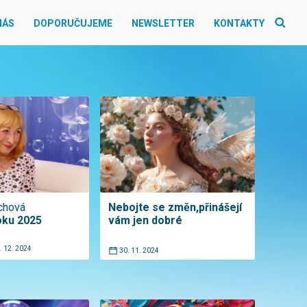
NÁS
DOPORUČUJEME
NEWSLETTER
KONTAKTY
chová
Nebojte se změn,přinášejí
oku 2025
vám jen dobré
. 12. 2024
30. 11. 2024