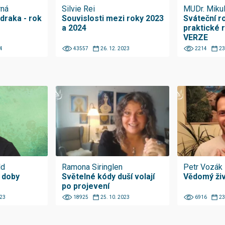
rná
Silvie Rei
MUDr. Mikul
draka - rok
Souvislosti mezi roky 2023
Sváteční r
a 2024
praktické 
VERZE
4
43557
26. 12. 2023
2214
23
ld
Ramona Siringlen
Petr Vozák
 doby
Světelné kódy duší volají
Vědomý živ
po projevení
023
18925
25. 10. 2023
6916
23