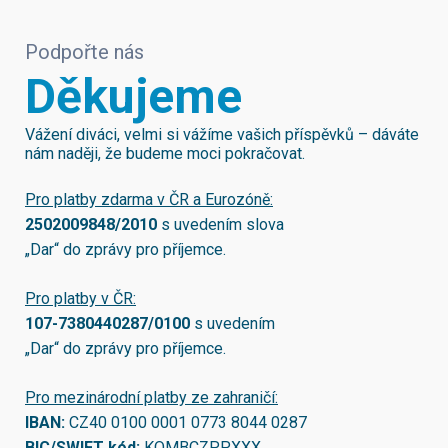
Podpořte nás
Děkujeme
Vážení diváci, velmi si vážíme vašich příspěvků – dáváte
nám naději, že budeme moci pokračovat.
Pro platby zdarma v ČR a Eurozóně:
2502009848/2010
s uvedením slova
„Dar“ do zprávy pro příjemce.
Pro platby v ČR:
107-7380440287/0100
s uvedením
„Dar“ do zprávy pro příjemce.
Pro mezinárodní platby ze zahraničí:
IBAN:
CZ40 0100 0001 0773 8044 0287
BIC/SWIFT kód:
KOMBCZPPXXX