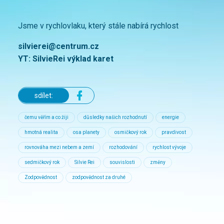
Jsme v rychlovlaku, který stále nabírá rychlost
silvierei@centrum.cz
YT: SilvieRei výklad karet
sdílet:
čemu věřím a co žiji
důsledky našich rozhodnutí
energie
hmotná realita
osa planety
osmičkový rok
pravdivost
rovnováha mezi nebem a zemí
rozhodování
rychlost vývoje
sedmičkový rok
Silvie Rei
souvislosti
změny
Zodpovědnost
zodpovědnost za druhé