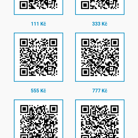
111 Kč
333 Kč
555 Kč
777 Kč