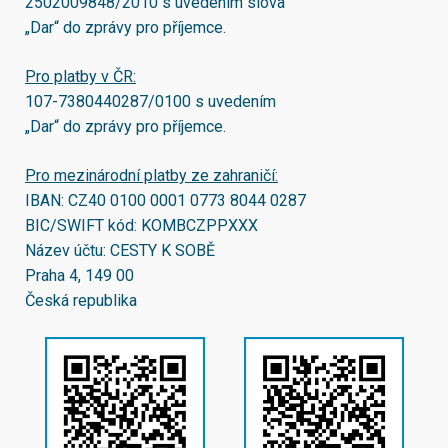
2502009848/2010
s uvedením slova
„Dar“ do zprávy pro příjemce.
Pro platby v ČR:
107-7380440287/0100
s uvedením
„Dar“ do zprávy pro příjemce.
Pro mezinárodní platby ze zahraničí:
IBAN:
CZ40 0100 0001 0773 8044 0287
BIC/SWIFT kód:
KOMBCZPPXXX
Název účtu: CESTY K SOBĚ
Praha 4, 149 00
Česká republika