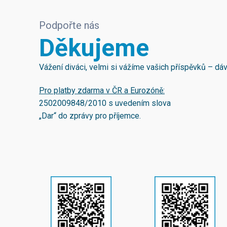
Podpořte nás
Děkujeme
Vážení diváci, velmi si vážíme vašich příspěvků – d
Pro platby zdarma v ČR a Eurozóně:
2502009848/2010
s uvedením slova
„Dar“ do zprávy pro příjemce.