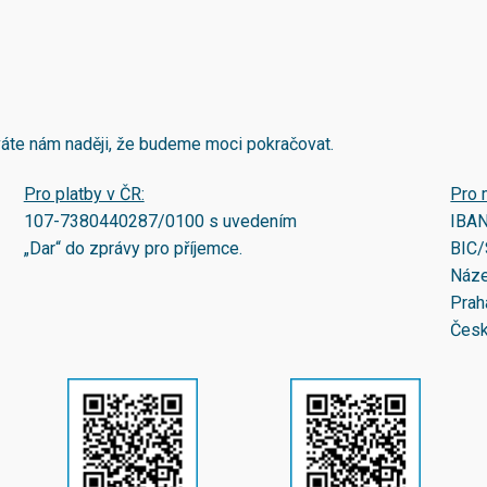
áváte nám naději, že budeme moci pokračovat.
Pro platby v ČR:
Pro 
107-7380440287/0100
s uvedením
IBA
„Dar“ do zprávy pro příjemce.
BIC/
Náze
Prah
Česk