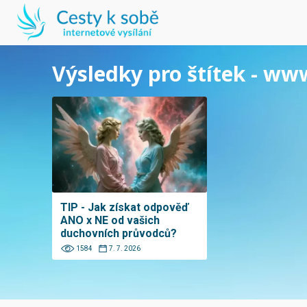
Výsledky pro štítek - w
TIP - Jak získat odpověď
ANO x NE od vašich
duchovních průvodců?
1584
7. 7. 2026