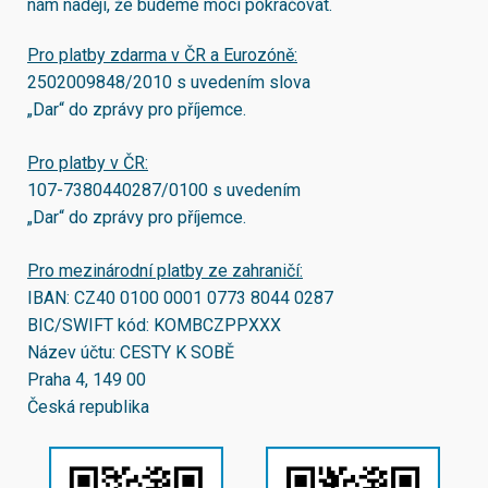
nám naději, že budeme moci pokračovat.
Pro platby zdarma v ČR a Eurozóně:
2502009848/2010
s uvedením slova
„Dar“ do zprávy pro příjemce.
Pro platby v ČR:
107-7380440287/0100
s uvedením
„Dar“ do zprávy pro příjemce.
Pro mezinárodní platby ze zahraničí:
IBAN:
CZ40 0100 0001 0773 8044 0287
BIC/SWIFT kód:
KOMBCZPPXXX
Název účtu: CESTY K SOBĚ
Praha 4, 149 00
Česká republika