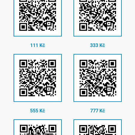
111 Kč
333 Kč
555 Kč
777 Kč