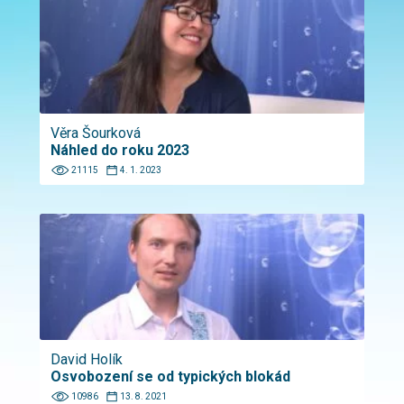
Věra Šourková
Náhled do roku 2023
21115
4. 1. 2023
David Holík
Osvobození se od typických blokád
10986
13. 8. 2021