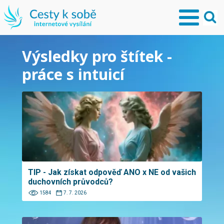
Výsledky pro štítek -
práce s intuicí
TIP - Jak získat odpověď ANO x NE od vašich
duchovních průvodců?
1584
7. 7. 2026