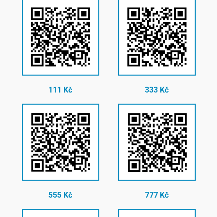
111 Kč
333 Kč
555 Kč
777 Kč