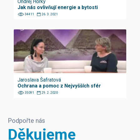
Ondřej Horký
Jak nás ovlivňují energie a bytosti
34411
26. 3. 2021
Jaroslava Šafratová
Ochrana a pomoc z Nejvyšších sfér
35091
29. 2. 2020
Podpořte nás
Děkujeme