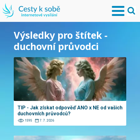
Výsledky pro štítek -
duchovní průvodci
TIP - Jak získat odpověď ANO x NE od vašich
duchovních průvodců?
1595
7. 7. 2026