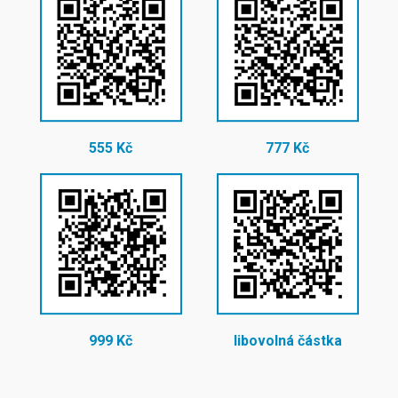
555 Kč
777 Kč
999 Kč
libovolná částka