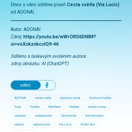
Dnes s vámi sdílíme píseň
Cesta světla (Via Lucis)
od ADONAI.
Autor: ADONAI
Zdroj:
https://youtu.be/wWrORS6DNlM?
si=voXskznkcslQ9-46
Sdíleno s laskavým svolením autora
zdroj obrázku: AI (ChatGPT)
sdílet:
ADONAI
cesta světla
duchovní cesta
duchovní hudba
Duše
Hudba
Meditace
Naděje
osobní rozvoj
relaxace
sebepoznání
Spiritualita
transformace
vědomí
vědomý život
Via Lucis
Vnitřní klid