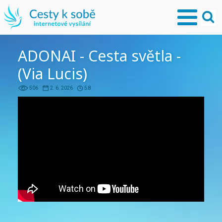
ADONAI - Cesta světla -
(Via Lucis)
506
2. 6. 2026
5:8