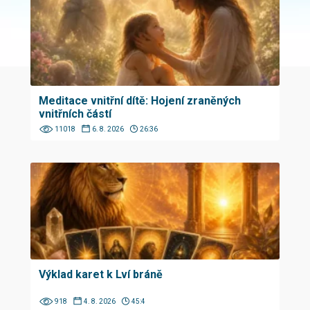
Meditace vnitřní dítě: Hojení zraněných
vnitřních částí
11018
6. 8. 2026
26:36
Výklad karet k Lví bráně
918
4. 8. 2026
45:4