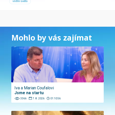
vnitřní světlo
Mohlo by vás zajímat
Iva a Marian Coufalovi
Jsme na startu
3366
7. 8. 2026
01:10:56