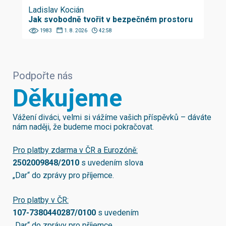
Ladislav Kocián
Jak svobodně tvořit v bezpečném prostoru
1983
1. 8. 2026
42:58
Podpořte nás
Děkujeme
Vážení diváci, velmi si vážíme vašich příspěvků – dáváte
nám naději, že budeme moci pokračovat.
Pro platby zdarma v ČR a Eurozóně:
2502009848/2010
s uvedením slova
„Dar“ do zprávy pro příjemce.
Pro platby v ČR:
107-7380440287/0100
s uvedením
„Dar“ do zprávy pro příjemce.