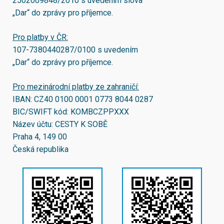
2502009848/2010
s uvedením slova
„Dar“ do zprávy pro příjemce.
Pro platby v ČR:
107-7380440287/0100
s uvedením
„Dar“ do zprávy pro příjemce.
Pro mezinárodní platby ze zahraničí:
IBAN:
CZ40 0100 0001 0773 8044 0287
BIC/SWIFT kód:
KOMBCZPPXXX
Název účtu: CESTY K SOBĚ
Praha 4, 149 00
Česká republika