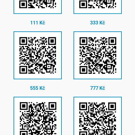
111 Kč
333 Kč
555 Kč
777 Kč