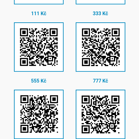
111 Kč
333 Kč
555 Kč
777 Kč