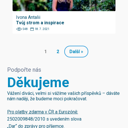
Ivona Antalii
Tvůj strom a inspirace
548
18. 7. 2021
1
2
Další »
Podpořte nás
Děkujeme
Vážení diváci, velmi si vážíme vašich příspěvků – dáváte
nám naději, že budeme moci pokračovat.
Pro platby zdarma v ČR a Eurozóně:
2502009848/2010
s uvedením slova
„Dar“ do zprávy pro příjemce.