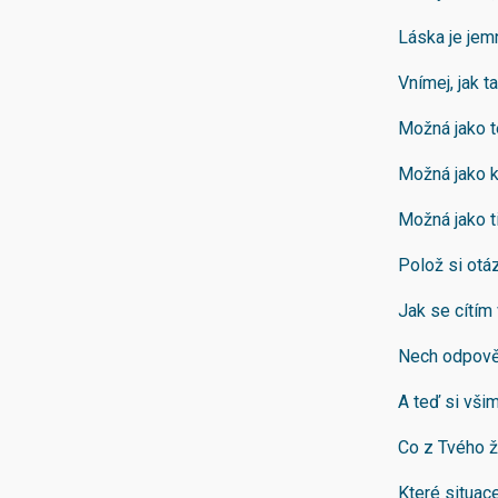
Láska je jemn
Vnímej, jak t
Možná jako te
Možná jako kl
Možná jako ti
Polož si otá
Jak se cítím
Nech odpověď
A teď si vši
Co z Tvého ž
Které situac