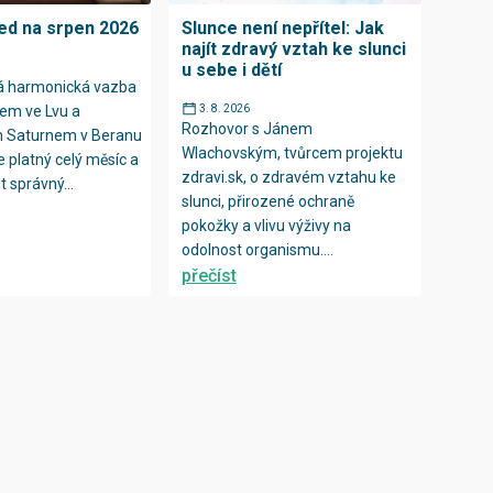
ed na srpen 2026
Slunce není nepřítel: Jak
najít zdravý vztah ke slunci
u sebe i dětí
rá harmonická vazba
em ve Lvu a
3. 8. 2026
Rozhovor s Jánem
m Saturnem v Beranu
Wlachovským, tvůrcem projektu
e platný celý měsíc a
zdravi.sk, o zdravém vztahu ke
 správný...
slunci, přirozené ochraně
pokožky a vlivu výživy na
odolnost organismu....
přečíst