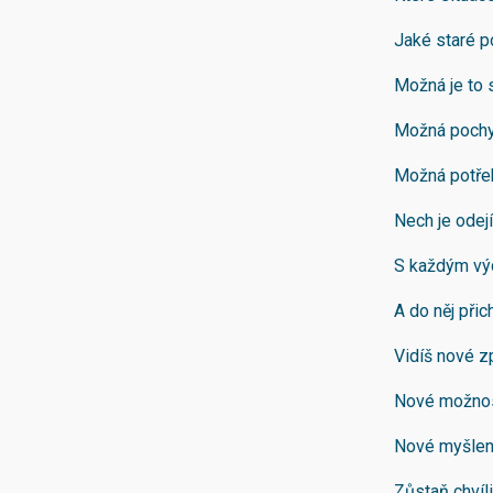
Jaké staré p
Možná je to s
Možná pochy
Možná potře
Nech je odejí
S každým výd
A do něj přic
Vidíš nové z
Nové možnost
Nové myšlenk
Zůstaň chvíli