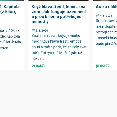
, Kapitola
Když hlava třeští, lehni si na
Astro náhl
z Ellori,
zem. Jak funguje uzemnění
a proč k němu potřebuješ
4. 8. 2026
Srpen oteví
minerály
mezi Jupiter
ce: 9.4.2023
5. 8. 2026
retrográdní
Znáte ten pocit, když je všeho
zde: Kapitola
- aspekt bud
moc? Když hlava třeští, emoce
e Ellori letěla
bude přinášet
bouří a máte pocit, že se celý svět
enze.
točí příliš rychle? Možná jste už
někde...
přečíst
přečíst