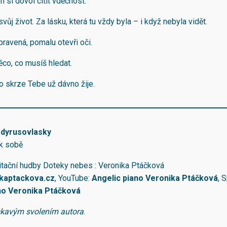
 si dovol cítit vděčnost.
vůj život. Za lásku, která tu vždy byla – i když nebyla vidět.
pravená, pomalu otevři oči.
ěco, co musíš hledat.
co skrze Tebe už dávno žije.
dyrusovlasky
 k sobě
tační hudby Doteky nebes : Veronika Ptáčková
kaptackova.cz
, YouTube:
⁠Angelic piano Veronika Ptáčková
⁠, 
no Veronika Ptáčková
skavým svolením autora
.