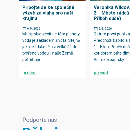
Připojte se ke společné
Veronika Wildová
výzvě za vláhu pro naši
2. - Město rádců (
krajinu
Příběh duše)
6. 8. 2026
6. 8. 2026
Milí spoluobjevitelé této planety,
Datum první publika
voda je základem života. Stejně
Předchozí kapitola 
jako je lidské tělo z velké části
1. - Ellori, Příběh duš
tvořeno vodou, i naše Země
koridorem páté dim
potřebuje...
Vnímala paprsky...
přečíst
přečíst
Podpořte nás