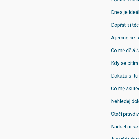
Dnes je ideál
Dopřát si těc
A jemně se s
Co mě dělá š
Kdy se cítím
Dokážu si tu
Co mě skuteč
Nehledej dok
Stačí pravdiv
Nadechni se