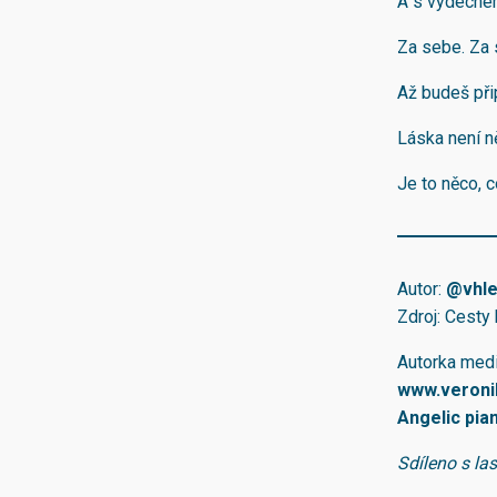
A s výdechem
Za sebe. Za s
Až budeš při
Láska není n
Je to něco, 
Autor:
@vhle
Zdroj: Cesty
Autorka medi
www.veroni
Angelic pia
Sdíleno s la