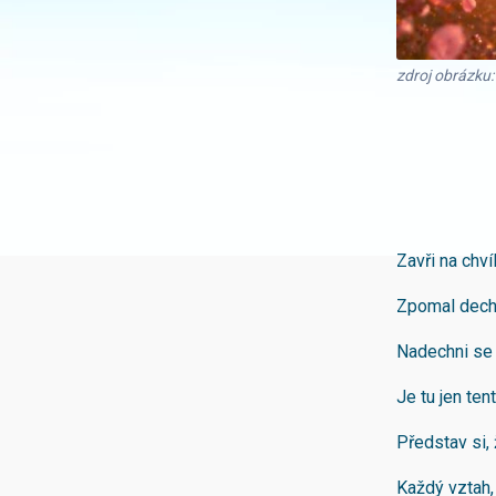
zdroj obrázku
Zavři na chvíl
Zpomal dech
Nadechni se
Je tu jen ten
Představ si, 
Každý vztah,