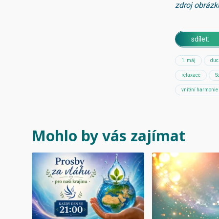
zdroj obrázk
sdílet:
1. máj
duc
relaxace
S
vnitřní harmonie
Mohlo by vás zajímat