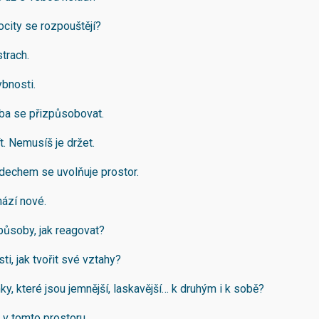
ocity se rozpouštějí?
trach.
bnosti.
ba se přizpůsobovat.
t. Nemusíš je držet.
echem se uvolňuje prostor.
hází nové.
působy, jak reagovat?
i, jak tvořit své vztahy?
y, které jsou jemnější, laskavější… k druhým i k sobě?
 v tomto prostoru.