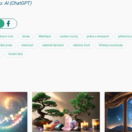
u: AI (ChatGPT)
hovní růst
láska
Meditace
osobní rozvoj
práce s emocemi
přítomný 
ebeLáska
vděčnost
vědomé dýchání
vědomý život
Vhledyrusovlasky
Vnitřní klid