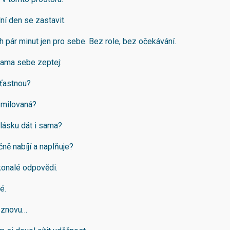
ní den se zastavit.
h pár minut jen pro sebe. Bez role, bez očekávání.
ama sebe zeptej:
ťastnou?
 milovaná?
 lásku dát i sama?
ně nabíjí a naplňuje?
onalé odpovědi.
é.
 znovu…