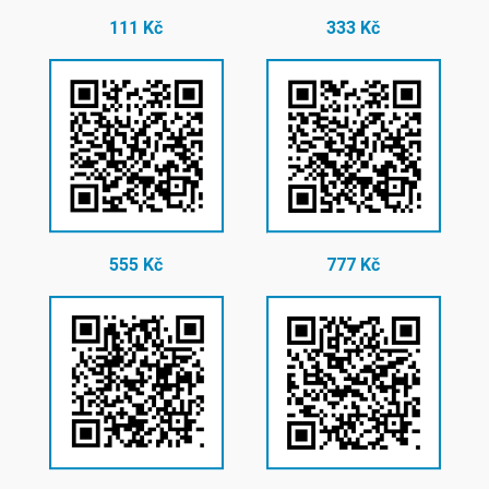
111 Kč
333 Kč
555 Kč
777 Kč