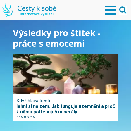
Výsledky pro štítek -
práce s emocemi
Když hlava třeští
lehni si na zem. Jak funguje uzemnění a proč
k němu potřebuješ minerály
5. 8. 2026