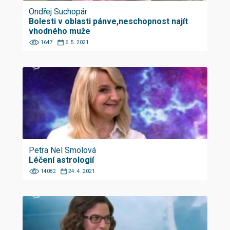
Ondřej Suchopár
Bolesti v oblasti pánve,neschopnost najít
vhodného muže
1647
6. 5. 2021
Petra Nel Smolová
Léčení astrologií
14082
24. 4. 2021