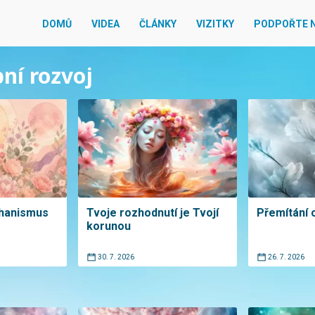
DOMŮ
VIDEA
ČLÁNKY
VIZITKY
PODPOŘTE 
bní rozvoj
chanismus
Tvoje rozhodnutí je Tvojí
Přemítání 
korunou
30. 7. 2026
26. 7. 2026