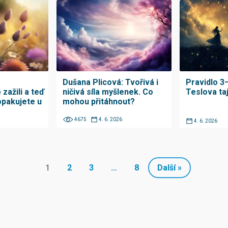
Dušana Plicová: Tvořivá i
Pravidlo 3
 zažili a teď
ničivá síla myšlenek. Co
Teslova ta
pakujete u
mohou přitáhnout?
4675
4. 6. 2026
4. 6. 2026
1
2
3
…
8
Další »