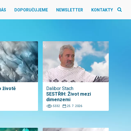
NÁS
DOPORUČUJEME
NEWSLETTER
KONTAKTY
o životě
Dalibor Stach
SESTŘIH: Život mezi
dimenzemi
5332
25. 7. 2026