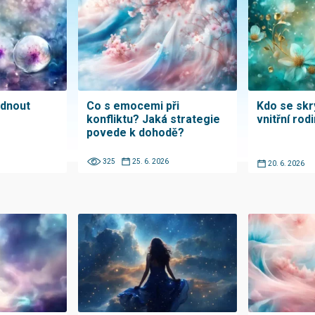
ádnout
Co s emocemi při
Kdo se sk
konfliktu? Jaká strategie
vnitřní rod
povede k dohodě?
325
25. 6. 2026
20. 6. 2026