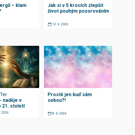
ergií – klam
Jak si v 5 krocích zlepšit
?
život pouhým pozorováním
12. 6. 2026
ffer
Prostě jen buď sám
- naděje v
sebou?!
21. století
6. 2026
8. 6. 2026