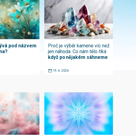
rývá pod názvem
Proč je výběr kamene víc než
ina?
jen náhoda: Co nám tělo říká
když po nějakém sáhneme
19. 6. 2026