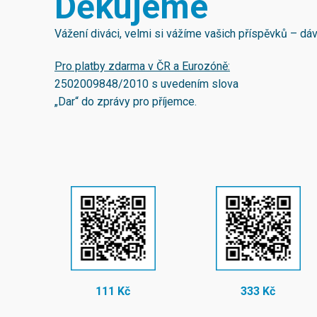
Děkujeme
Vážení diváci, velmi si vážíme vašich příspěvků – d
Pro platby zdarma v ČR a Eurozóně:
2502009848/2010
s uvedením slova
„Dar“ do zprávy pro příjemce.
111 Kč
333 Kč