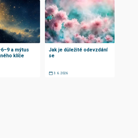
–6–9 a mýtus
Jak je důležité odevzdání
jného klíče
se
3. 6. 2026