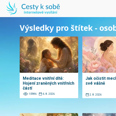
Výsledky pro štítek - oso
Meditace vnitřní dítě:
Jak očistit me
Hojení zraněných vnitřních
své vášně
částí
10986
6. 8. 2026
2. 8. 2026