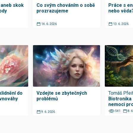
“ aneb skok
Co svým chováním o sobě
Práce s en
body
prozrazujeme
nebo věda
14. 6. 2026
13. 6. 2026
lidnění do
Vzdejte se zbytečných
Tomáš Pfei
ovnováhy
problémů
Biotronika 
nemoci pro 
541
8. 
9. 6. 2026