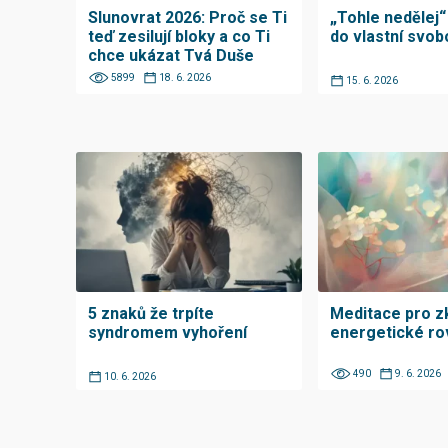
Slunovrat 2026: Proč se Ti
„Tohle nedělej
teď zesilují bloky a co Ti
do vlastní svo
chce ukázat Tvá Duše
5899
18. 6. 2026
15. 6. 2026
5 znaků že trpíte
Meditace pro zk
syndromem vyhoření
energetické r
490
9. 6. 2026
10. 6. 2026