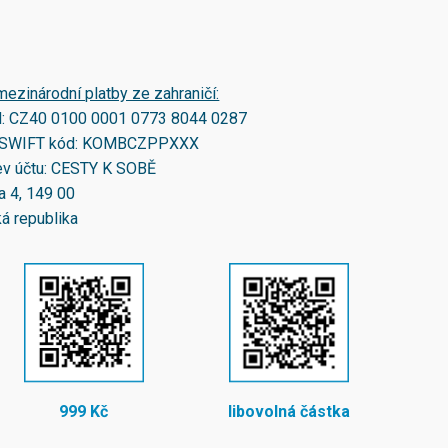
mezinárodní platby ze zahraničí:
N:
CZ40 0100 0001 0773 8044 0287
SWIFT kód:
KOMBCZPPXXX
v účtu: CESTY K SOBĚ
a 4, 149 00
á republika
999 Kč
libovolná částka