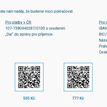
áváte nám naději, že budeme moci pokračovat.
Pro platby v ČR:
Pro 
107-7380440287/0100
s uvedením
IBA
„Dar“ do zprávy pro příjemce.
BIC/
Náze
Prah
Česk
555 Kč
777 Kč