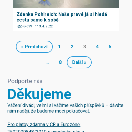
Zdenka Pohlreich: Naše pravé já si hledá
cestu samo k sobě
64599
3. 4. 2022
« Předchozí
1
2
3
4
5
…
8
Další »
Podpořte nás
Děkujeme
Vážení diváci, velmi si vážíme vašich příspěvků – dáváte
nám naději, že budeme moci pokračovat.
Pro platby zdarma v ČR a Eurozóně:
2502009848/2010
s uvedením slova