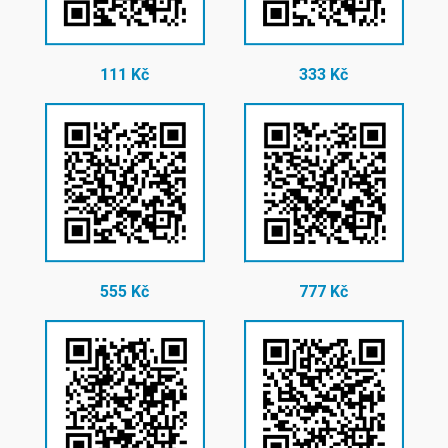
111 Kč
333 Kč
555 Kč
777 Kč