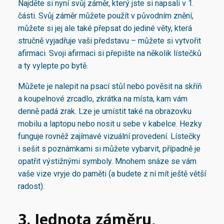
Najděte si nyní svůj záměr, který jste si napsali v 1.
části. Svůj záměr můžete použít v původním znění,
můžete si jej ale také přepsat do jediné věty, která
stručně vyjadřuje vaši představu – můžete si vytvořit
afirmaci. Svoji afirmaci si přepište na několik lístečků
a ty vylepte po bytě.
Můžete je nalepit na psací stůl nebo pověsit na skříň
a koupelnové zrcadlo, zkrátka na místa, kam vám
denně padá zrak. Lze je umístit také na obrazovku
mobilu a laptopu nebo nosit u sebe v kabelce. Hezky
funguje rovněž zajímavé vizuální provedení. Lístečky
i sešit s poznámkami si můžete vybarvit, případně je
opatřit výstižnými symboly. Mnohem snáze se vám
vaše vize vryje do paměti (a budete z ní mít ještě větší
radost).
3. Jednota záměru,