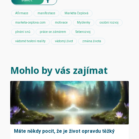
Afirmace
manifestace
Markéta Čeplová
marketa-ceplova.com
motivace
Myšlenky
osobní rozvoj
plnění snů
práce se záměrem
Seberozvoj
vědomé tvoření reality
vědomý život
změna života
Mohlo by vás zajímat
Máte někdy pocit, že je život opravdu těžký