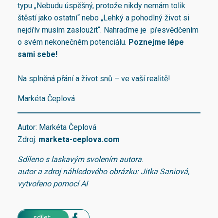
typu „Nebudu úspěšný, protože nikdy nemám tolik
štěstí jako ostatní“ nebo „Lehký a pohodlný život si
nejdřív musím zasloužit“. Nahraďme je přesvědčením
o svém nekonečném potenciálu.
Poznejme lépe
sami sebe!
Na splněná přání a život snů – ve vaší realitě!
Markéta Čeplová
Autor: Markéta Čeplová
Zdroj:
marketa-ceplova.com
Sdíleno s laskavým svolením autora
.
autor a zdroj náhledového obrázku: Jitka Saniová,
vytvořeno pomocí AI
sdílet: