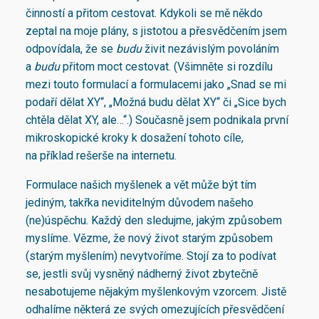
činností a přitom cestovat. Kdykoli se mě někdo
zeptal na moje plány, s jistotou a přesvědčením jsem
odpovídala, že se
budu
živit nezávislým povoláním
a
budu
přitom moct cestovat. (Všimněte si rozdílu
mezi touto formulací a formulacemi jako „Snad se mi
podaří dělat XY“, „Možná budu dělat XY“ či „Sice bych
chtěla dělat XY, ale…“.) Současně jsem podnikala první
mikroskopické kroky k dosažení tohoto cíle,
na příklad rešerše na internetu.
Formulace našich myšlenek a vět může být tím
jediným, takřka neviditelným důvodem našeho
(ne)úspěchu. Každý den sledujme, jakým způsobem
myslíme. Vězme, že nový život starým způsobem
(starým myšlením) nevytvoříme. Stojí za to podívat
se, jestli svůj vysněný nádherný život zbytečně
nesabotujeme nějakým myšlenkovým vzorcem. Jistě
odhalíme některá ze svých omezujících přesvědčení