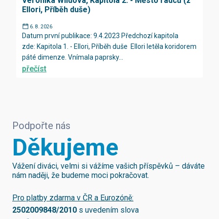
Veronika Wildová, Kapitola 2. - Město rádců (z
Ellori, Příběh duše)
6. 8. 2026
Datum první publikace: 9.4.2023 Předchozí kapitola
zde: Kapitola 1. - Ellori, Příběh duše Ellori letěla koridorem
páté dimenze. Vnímala paprsky...
přečíst
Podpořte nás
Děkujeme
Vážení diváci, velmi si vážíme vašich příspěvků – dáváte
nám naději, že budeme moci pokračovat.
Pro platby zdarma v ČR a Eurozóně:
2502009848/2010
s uvedením slova