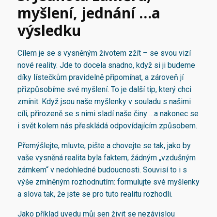
myšlení, jednání …a
výsledku
Cílem je se s vysněným životem zžít – se svou vizí
nové reality. Jde to docela snadno, když si ji budeme
díky lístečkům pravidelně připomínat, a zároveň jí
přizpůsobíme své myšlení. To je další tip, který chci
zmínit. Když jsou naše myšlenky v souladu s našimi
cíli, přirozeně se s nimi sladí naše činy …a nakonec se
i svět kolem nás přeskládá odpovídajícím způsobem.
Přemýšlejte, mluvte, pište a chovejte se tak, jako by
vaše vysněná realita byla faktem, žádným „vzdušným
zámkem“ v nedohledné budoucnosti. Souvisí to i s
výše zmíněným rozhodnutím: formulujte své myšlenky
a slova tak, že jste se pro tuto realitu rozhodli.
Jako příklad uvedu můj sen živit se nezávislou