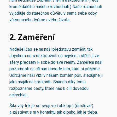
nám nedokáže zabránit v jejím uskutečnění. (Tedy
kromě dalšího našeho rozhodnutí.) Naše rozhodnutí
vyjadřuje dostatečnou důvěru v sama sebe coby
všemocného tvůrce svého života.
2. Zaměření
Nadešel čas se na naši představu zaměřit, tak
abychom se s ní ztotožnili co nejvíce a stáhli ji ze
sféry představ k sobě do své reality. Zaměření naší
pozornosti na cíl nás dovede tam, kam si přejeme.
Udržujme naši vizi v našem zorném poli, sledujme ji
jako maják na horizontu. Snadno díky tomu
rozpoznáme cesty, které nás k cíli dovedou
nejrychleji.
Šikovný trik je se svojí vizí obklopit (doslova!)
a zůstávat s ní v kontaktu tak dlouho, jak je třeba.