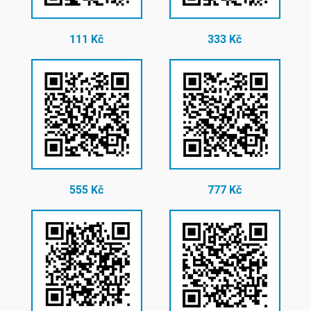
111 Kč
333 Kč
555 Kč
777 Kč