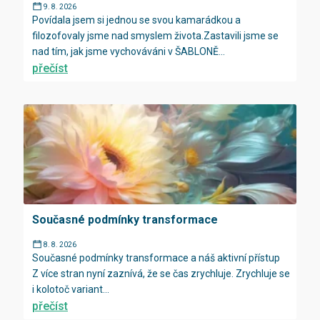
9. 8. 2026
Povídala jsem si jednou se svou kamarádkou a
filozofovaly jsme nad smyslem života.Zastavili jsme se
nad tím, jak jsme vychováváni v ŠABLONĚ...
přečíst
Současné podmínky transformace
8. 8. 2026
Současné podmínky transformace a náš aktivní přístup
Z více stran nyní zaznívá, že se čas zrychluje. Zrychluje se
i kolotoč variant...
přečíst