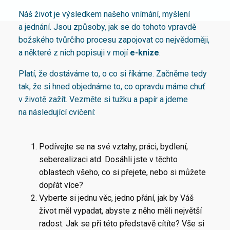
Náš život je výsledkem našeho vnímání, myšlení
a jednání. Jsou způsoby, jak se do tohoto vpravdě
božského tvůrčího procesu zapojovat co nejvědoměji,
a některé z nich popisuji v mojí
e-knize
.
Platí, že dostáváme to, o co si říkáme. Začněme tedy
tak, že si hned objednáme to, co opravdu máme chuť
v životě zažít. Vezměte si tužku a papír a jdeme
na následující cvičení:
Podívejte se na své vztahy, práci, bydlení,
seberealizaci atd. Dosáhli jste v těchto
oblastech všeho, co si přejete, nebo si můžete
dopřát více?
Vyberte si jednu věc, jedno přání, jak by Váš
život měl vypadat, abyste z něho měli největší
radost. Jak se při této představě cítíte? Vše si