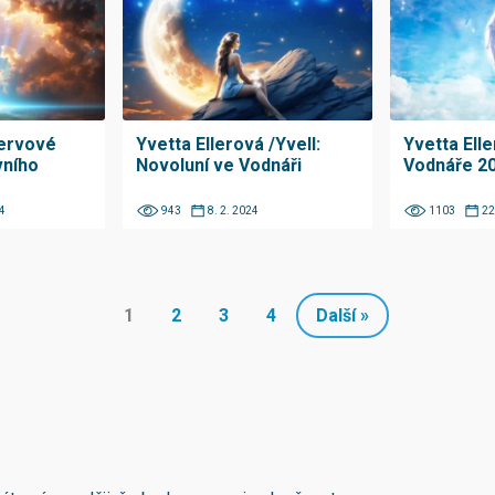
ervové
Yvetta Ellerová /Yvell:
Yvetta Ell
vního
Novoluní ve Vodnáři
Vodnáře 2
4
943
8. 2. 2024
1103
22
1
2
3
4
Další »