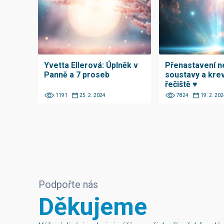
Yvetta Ellerová: Úplněk v
Přenastavení n
Panně a 7 proseb
soustavy a kre
řečiště ♥️
1191
25. 2. 2024
7824
19. 2. 202
Podpořte nás
Děkujeme