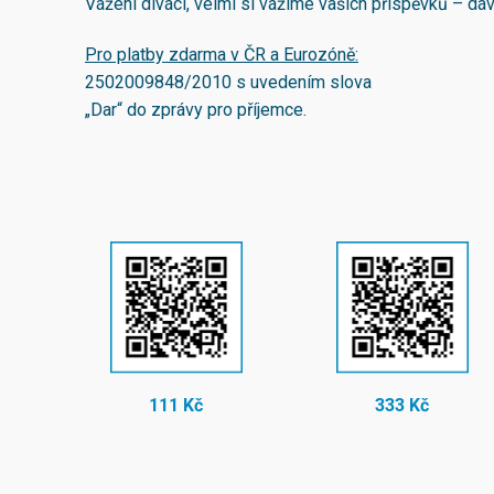
Vážení diváci, velmi si vážíme vašich příspěvků – d
Pro platby zdarma v ČR a Eurozóně:
2502009848/2010
s uvedením slova
„Dar“ do zprávy pro příjemce.
111 Kč
333 Kč