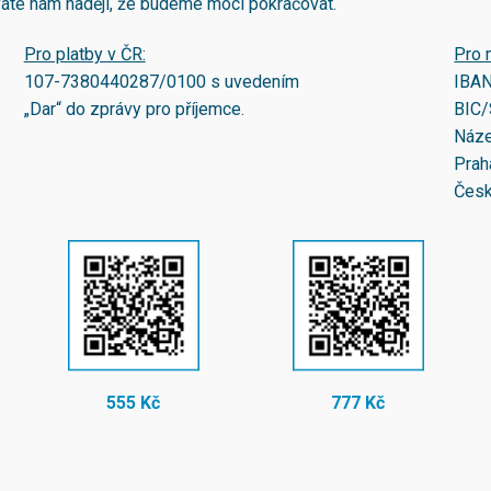
áváte nám naději, že budeme moci pokračovat.
Pro platby v ČR:
Pro 
107-7380440287/0100
s uvedením
IBA
„Dar“ do zprávy pro příjemce.
BIC/
Náze
Prah
Česk
555 Kč
777 Kč