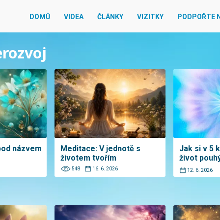
DOMŮ
VIDEA
ČLÁNKY
VIZITKY
PODPOŘTE 
erozvoj
 pod názvem
Meditace: V jednotě s
Jak si v 5 
životem tvořím
život pou
548
16. 6. 2026
12. 6. 2026