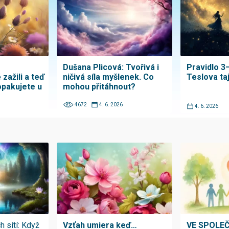
Dušana Plicová: Tvořivá i
Pravidlo 3
 zažili a teď
ničivá síla myšlenek. Co
Teslova ta
pakujete u
mohou přitáhnout?
4672
4. 6. 2026
4. 6. 2026
h sítí: Když
Vzťah umiera keď…
VE SPOLE