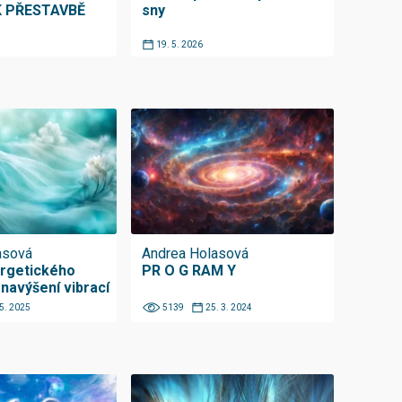
K PŘESTAVBĚ
sny
19. 5. 2026
asová
Andrea Holasová
ergetického
PR O G RAM Y
 navýšení vibrací
 5. 2025
5139
25. 3. 2024