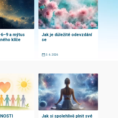
–6–9 a mýtus
Jak je důležité odevzdání
jného klíče
se
3. 6. 2026
ČNOSTI
Jak si spolehlivě plnit své