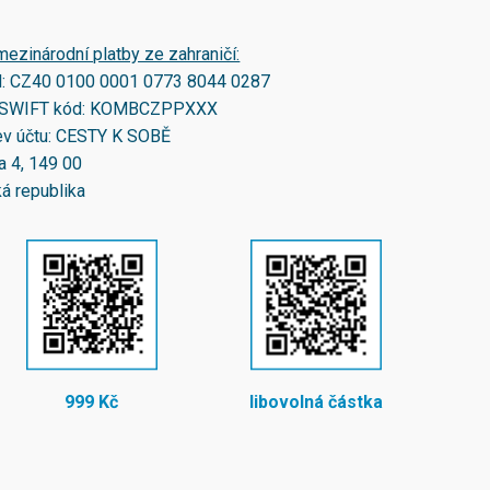
mezinárodní platby ze zahraničí:
N:
CZ40 0100 0001 0773 8044 0287
SWIFT kód:
KOMBCZPPXXX
v účtu: CESTY K SOBĚ
a 4, 149 00
á republika
999 Kč
libovolná částka