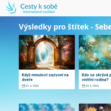
Výsledky pro štítek - Seb
Když minulost zazvoní na
Kdo se skrývá
dveře
vnitřní rodina?
22. 6. 2026
20. 6. 2026