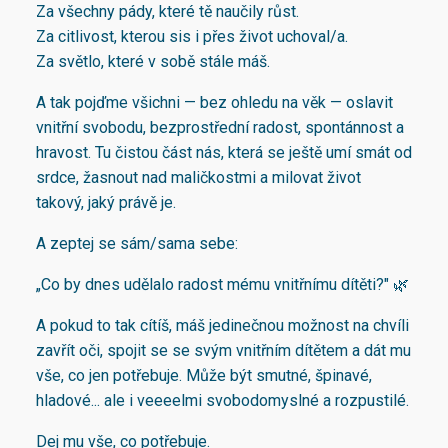
Za všechny pády, které tě naučily růst.
Za citlivost, kterou sis i přes život uchoval/a.
Za světlo, které v sobě stále máš.
A tak pojďme všichni — bez ohledu na věk — oslavit
vnitřní svobodu, bezprostřední radost, spontánnost a
hravost. Tu čistou část nás, která se ještě umí smát od
srdce, žasnout nad maličkostmi a milovat život
takový, jaký právě je.
A zeptej se sám/sama sebe:
„Co by dnes udělalo radost mému vnitřnímu dítěti?" 🌿
A pokud to tak cítíš, máš jedinečnou možnost na chvíli
zavřít oči, spojit se se svým vnitřním dítětem a dát mu
vše, co jen potřebuje. Může být smutné, špinavé,
hladové... ale i veeeelmi svobodomyslné a rozpustilé.
Dej mu vše, co potřebuje.