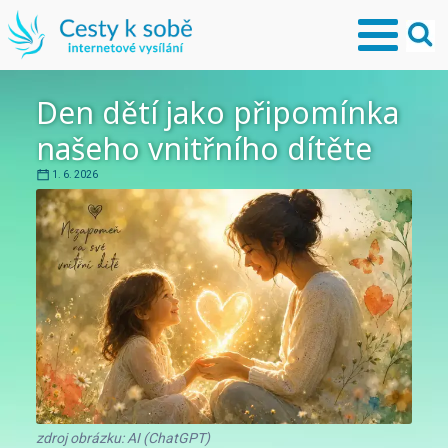
Den dětí jako připomínka
našeho vnitřního dítěte
1. 6. 2026
zdroj obrázku: AI (ChatGPT)