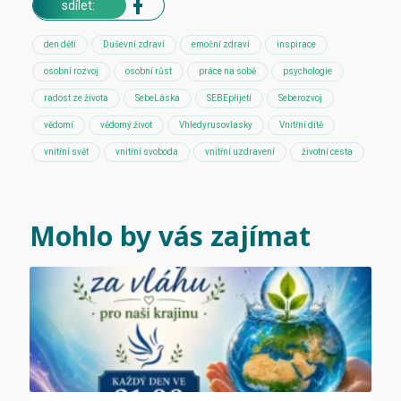
sdílet:
den dětí
Duševní zdraví
emoční zdraví
inspirace
osobní rozvoj
osobní růst
práce na sobě
psychologie
radost ze života
SebeLáska
SEBEpřijetí
Seberozvoj
vědomí
vědomý život
Vhledyrusovlasky
Vnitřní dítě
vnitřní svět
vnitřní svoboda
vnitřní uzdravení
životní cesta
Mohlo by vás zajímat