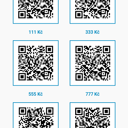
111 Kč
333 Kč
555 Kč
777 Kč