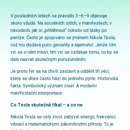
V posledních letech se pravidlo 3–6–9 objevuje
skoro všude. Na sociálních sítích, v manifestech, v
návodech, jak si „přitáhnout“ cokoliv od lásky po
peníze. Často je spojováno se jménem Nikola Tesla,
což mu dodává punc geniality a tajemství. Jenže čím
víc se o něm mluví, tím víc se vzdaluje tomu, co by se
dalo nazvat skutečným porozuměním.
Je proto fér se na chvíli zastavit a oddělit tři věci,
které se dnes často hází do jednoho pytle. Historická
fakta. Symbolický význam čísel. A moderní
manifestační interpretace.
Co Tesla skutečně říkal – a co ne
Nikola Tesla se celý život zabýval energií, frekvencí,
vibrací a matematickými zákonitostmi přírody. To je