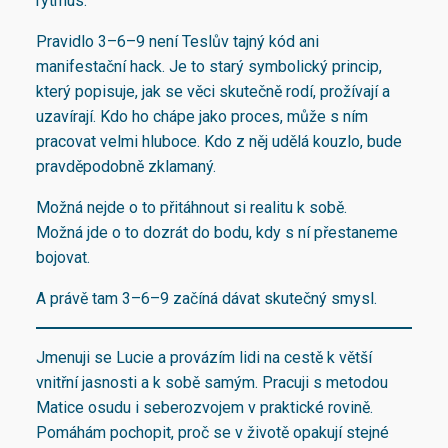
rytmus.
Pravidlo 3–6–9 není Teslův tajný kód ani
manifestační hack. Je to starý symbolický princip,
který popisuje, jak se věci skutečně rodí, prožívají a
uzavírají. Kdo ho chápe jako proces, může s ním
pracovat velmi hluboce. Kdo z něj udělá kouzlo, bude
pravděpodobně zklamaný.
Možná nejde o to přitáhnout si realitu k sobě.
Možná jde o to dozrát do bodu, kdy s ní přestaneme
bojovat.
A právě tam 3–6–9 začíná dávat skutečný smysl.
Jmenuji se Lucie a provázím lidi na cestě k větší
vnitřní jasnosti a k sobě samým. Pracuji s metodou
Matice osudu i seberozvojem v praktické rovině.
Pomáhám pochopit, proč se v životě opakují stejné