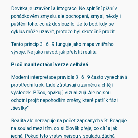
Devítka je uzavření a integrace. Ne splnění přání v
pohádkovém smyslu, ale pochopení, smysl, někdy i
puštění toho, co už dosloužilo. Je to bod, kdy se
cyklus může uzavřít, protože byl skutečně prožit.
Tento princip 3–6–9 funguje jako mapa vnitřního
vývoje. Ne jako návod, jak přelstít realitu.
Proč manifestační verze selhává
Moderní interpretace pravidla 3–6–9 často vynechává
prostřední krok. Lidé zůstávají u záměru a chtějí
výsledek. Píšou, opakují, vizualizují. Ale nejsou
ochotni projít nepohodlím změny, které patří k fázi
„šestky“.
Realita ale nereaguje na počet zapsaných vět. Reaguje
na soulad mezi tím, co si člověk přeje, co cítí a jak
jedná. Pokud tyto vrstvy nejsou v souladu, žádná