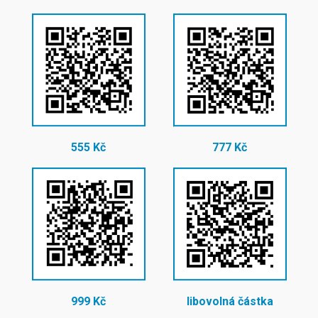
555 Kč
777 Kč
999 Kč
libovolná částka