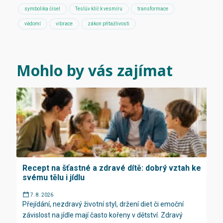
symbolika čísel
Teslův klíč k vesmíru
transformace
vědomí
vibrace
zákon přitažlivosti
Mohlo by vás zajímat
Recept na šťastné a zdravé dítě: dobrý vztah ke
svému tělu i jídlu
7. 8. 2026
Přejídání, nezdravý životní styl, držení diet či emoční
závislost na jídle mají často kořeny v dětství. Zdravý