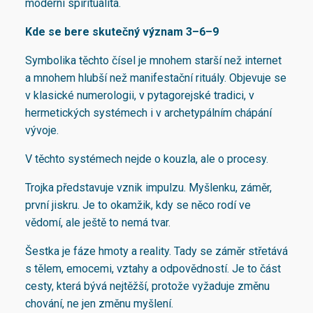
moderní spiritualita.
Kde se bere skutečný význam 3–6–9
Symbolika těchto čísel je mnohem starší než internet
a mnohem hlubší než manifestační rituály. Objevuje se
v klasické numerologii, v pytagorejské tradici, v
hermetických systémech i v archetypálním chápání
vývoje.
V těchto systémech nejde o kouzla, ale o procesy.
Trojka představuje vznik impulzu. Myšlenku, záměr,
první jiskru. Je to okamžik, kdy se něco rodí ve
vědomí, ale ještě to nemá tvar.
Šestka je fáze hmoty a reality. Tady se záměr střetává
s tělem, emocemi, vztahy a odpovědností. Je to část
cesty, která bývá nejtěžší, protože vyžaduje změnu
chování, ne jen změnu myšlení.