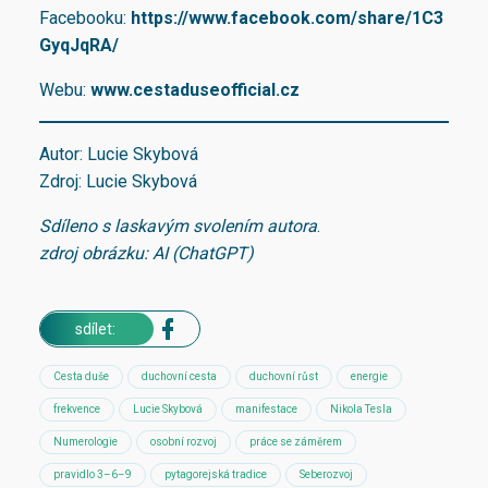
Facebooku:
https://www.facebook.com/share/1C3
GyqJqRA/
Webu:
www.cestaduseofficial.cz
Autor: Lucie Skybová
Zdroj: Lucie Skybová
Sdíleno s laskavým svolením autora
.
zdroj obrázku: AI (ChatGPT)
sdílet:
Cesta duše
duchovní cesta
duchovní růst
energie
frekvence
Lucie Skybová
manifestace
Nikola Tesla
Numerologie
osobní rozvoj
práce se záměrem
pravidlo 3–6–9
pytagorejská tradice
Seberozvoj