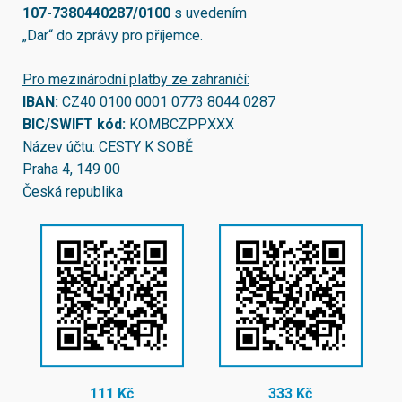
107-7380440287/0100
s uvedením
„Dar“ do zprávy pro příjemce.
Pro mezinárodní platby ze zahraničí:
IBAN:
CZ40 0100 0001 0773 8044 0287
BIC/SWIFT kód:
KOMBCZPPXXX
Název účtu: CESTY K SOBĚ
Praha 4, 149 00
Česká republika
111 Kč
333 Kč