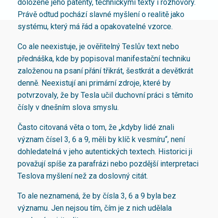
doložené jeho patenty, technickými texty i rozhovory.
Právě odtud pochází slavné myšlení o realitě jako
systému, který má řád a opakovatelné vzorce.
Co ale neexistuje, je ověřitelný Teslův text nebo
přednáška, kde by popisoval manifestační techniku
založenou na psaní přání třikrát, šestkrát a devětkrát
denně. Neexistují ani primární zdroje, které by
potvrzovaly, že by Tesla učil duchovní práci s těmito
čísly v dnešním slova smyslu.
Často citovaná věta o tom, že „kdyby lidé znali
význam čísel 3, 6 a 9, měli by klíč k vesmíru“, není
dohledatelná v jeho autentických textech. Historici ji
považují spíše za parafrázi nebo pozdější interpretaci
Teslova myšlení než za doslovný citát.
To ale neznamená, že by čísla 3, 6 a 9 byla bez
významu. Jen nejsou tím, čím je z nich udělala