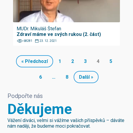
MUDr. Mikuláš Štefan
Zdraví máme ve svých rukou (2. část)
68281
23. 12. 2021
« Předchozí
1
2
3
4
5
6
…
8
Další »
Podpořte nás
Děkujeme
Vážení diváci, velmi si vážíme vašich příspěvků – dáváte
nám naději, že budeme moci pokračovat.