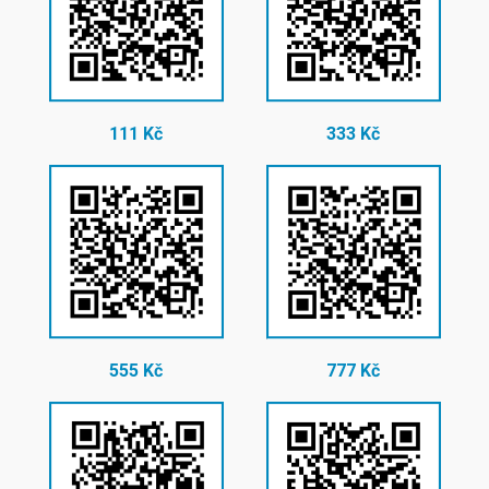
111 Kč
333 Kč
555 Kč
777 Kč