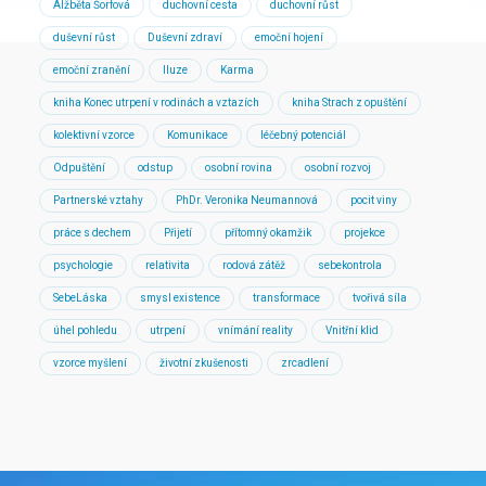
Alžběta Šorfová
duchovní cesta
duchovní růst
duševní růst
Duševní zdraví
emoční hojení
emoční zranění
Iluze
Karma
kniha Konec utrpení v rodinách a vztazích
kniha Strach z opuštění
kolektivní vzorce
Komunikace
léčebný potenciál
Odpuštění
odstup
osobní rovina
osobní rozvoj
Partnerské vztahy
PhDr. Veronika Neumannová
pocit viny
práce s dechem
Přijetí
přítomný okamžik
projekce
psychologie
relativita
rodová zátěž
sebekontrola
SebeLáska
smysl existence
transformace
tvořivá síla
úhel pohledu
utrpení
vnímání reality
Vnitřní klid
vzorce myšlení
životní zkušenosti
zrcadlení