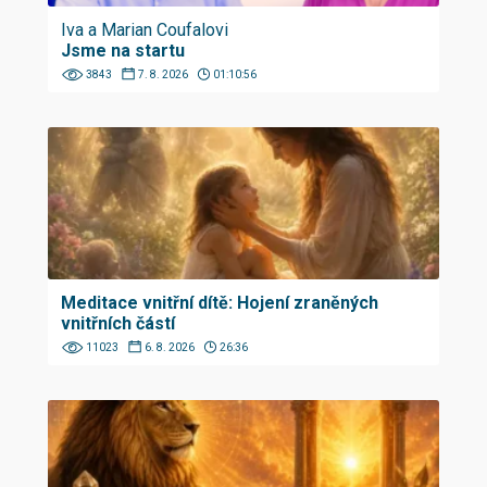
Iva a Marian Coufalovi
Jsme na startu
3843
7. 8. 2026
01:10:56
Meditace vnitřní dítě: Hojení zraněných
vnitřních částí
11023
6. 8. 2026
26:36