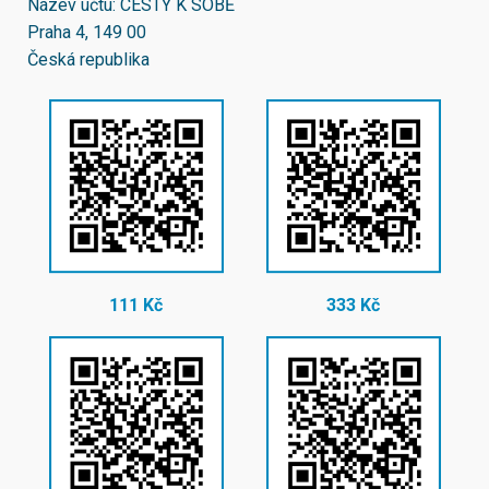
Název účtu: CESTY K SOBĚ
Praha 4, 149 00
Česká republika
111 Kč
333 Kč