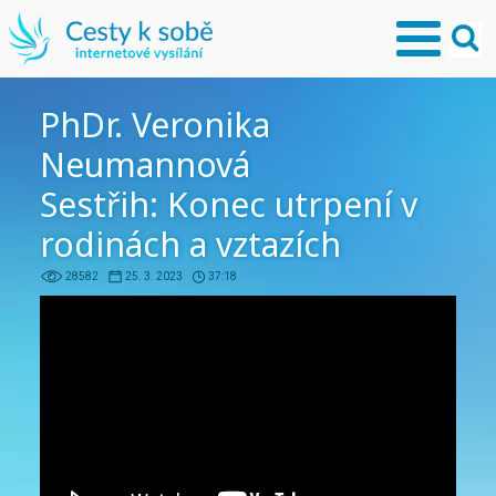
PhDr. Veronika
Neumannová
Sestřih: Konec utrpení v
rodinách a vztazích
28582
25. 3. 2023
37:18