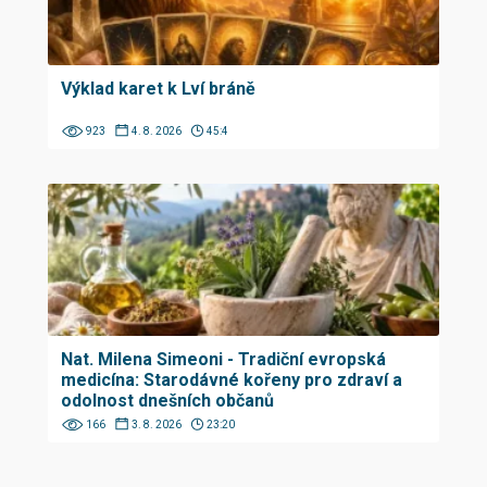
Výklad karet k Lví bráně
923
4. 8. 2026
45:4
Nat. Milena Simeoni - Tradiční evropská
medicína: Starodávné kořeny pro zdraví a
odolnost dnešních občanů
166
3. 8. 2026
23:20