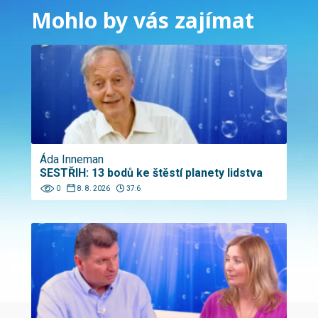
Mohlo by vás zajímat
Áda Inneman
SESTŘIH: 13 bodů ke štěstí planety lidstva
0
8. 8. 2026
37:6