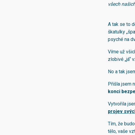
všech našich
A tak se to 
škatulky „šp
psyché na dva
Víme už všic
zlobivé „já“ 
No a tak jsem
Přišla jsem 
konci bezp
Vytvořila js
projev svých
Tím, že budou
tělo, vaše vz