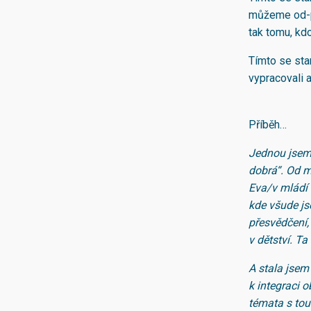
můžeme od-pu
tak tomu, kd
Tímto se stan
vypracovali 
Příběh…
Jednou jsem 
dobrá“. Od m
Eva/v mládí 
kde všude js
přesvědčení, 
v dětství. Ta
A stala jsem
k integraci 
témata s tou