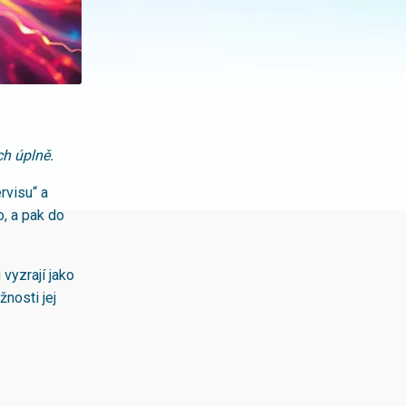
ch úplně.
rvisu“ a
o, a pak do
vyzrají jako
nosti jej