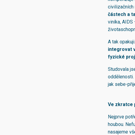
civilizačníc
částech a t
viníka, AIDS 
životaschopno
A tak opakuji
integrovat v
fyzické proj
Studovala jse
oddělenosti. 
jak sebe-přij
Ve zkratce 
Nejprve potř
houbou. Nefun
nasajeme vše