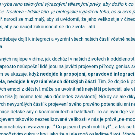
je vybaveno takovými výraznými tělesnými prvky, aby došlo k co
e. Doslova - lidské tělo je biologické vyjádření toho, co si sem p
Př. narodí se muž malý, aby si uvědomil, že jeho velikost je v čin
, aby se naučil zakousnout se do života... atd.
otřebuje dojít k integraci a vyzrání všech našich částí včetně naš
a.
avných nejlépe vidíme, jak dochází v našich životech k oddělenost
aprosto neúspěšní lidé jsou na jevišti projevem přírody, genius 
m se ukazuje, když
nedojde k propojení, opravdové integraci
la, nedojde k vyzrání všech
dětských částí
. Tím, že dojde k p
h emocí z dětství, může se uvolnit náš největší potenciál, ale v
o těla [tj. ničíme tělo jako důsledek závislosti]. Někdy se ale d
ých nevyzrálých částí k projevení svého pravého potenciálu ani 
í naše dětské sny o kosmonautech a baletkách. To se nyní děje ve
jevem takovéto nezrealizované velikosti v nás je právě „ne-moc
somatickým výrazem je…“ Co já jsem býval mohl být“… a tak se t
nožstvím cukru v krvi, jako že si alespoň osladíme život. Mnoh