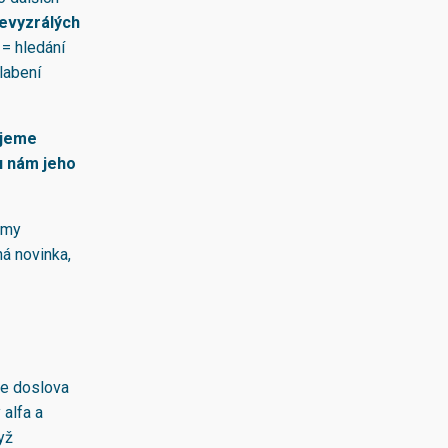
nevyzrálých
 = hledání
slabení
ujeme
ou nám jeho
ormy
ná novinka,
me doslova
 alfa a
yž