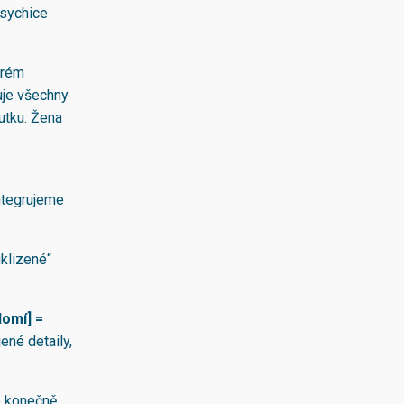
psychice
trém
zuje všechny
tutku. Žena
ntegrujeme
uklizené“
domí] =
ené detaily,
e konečně