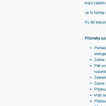
kopií vašeho 
Je to forma,
Po 40 letech
Příznaky uz
Pomalu
energie
Začne s
Pak uvi
rozumě
Začnet
Začne 
Přijdou
Vrátí s
Přijdou