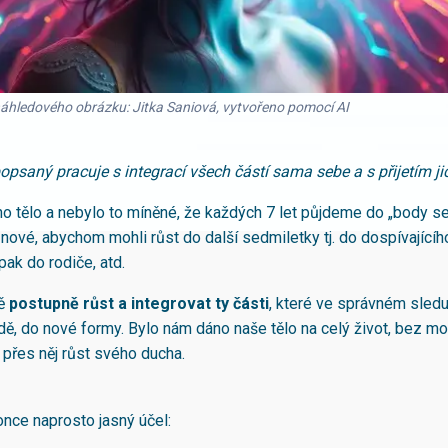
náhledového obrázku: Jitka Saniová, vytvořeno pomocí AI
opsaný pracuje s integrací všech částí sama sebe a s přijetím ji
o tělo a nebylo to míněné, že každých 7 let půjdeme do „body se
ové, abychom mohli růst do další sedmiletky tj. do dospívajícíh
pak do rodiče, atd.
ě
postupně růst a integrovat ty části
, které ve správném sledu 
dě, do nové formy. Bylo nám dáno naše tělo na celý život, bez mož
 přes něj růst svého ducha.
nce naprosto jasný účel: