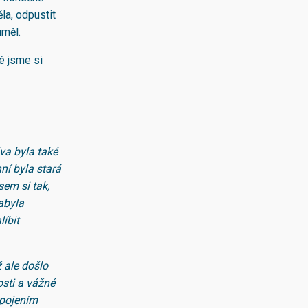
la, odpustit
uměl.
é jsme si
va byla také
ní byla stará
sem si tak,
abyla
líbit
ž ale došlo
osti a vážné
Spojením