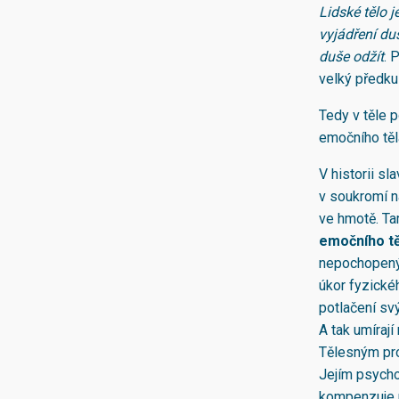
Lidské tělo 
vyjádření duš
duše odžít
. 
velký předkus
Tedy v těle p
emočního těl
V historii sl
v soukromí n
ve hmotě. Ta
emočního tě
nepochopenýc
úkor fyzickéh
potlačení sv
A tak umíraj
Tělesným pro
Jejím psycho
kompenzuje m