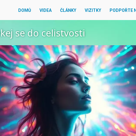
DOMŮ
VIDEA
ČLÁNKY
VIZITKY
PODPOŘTE 
kej se do celistvosti