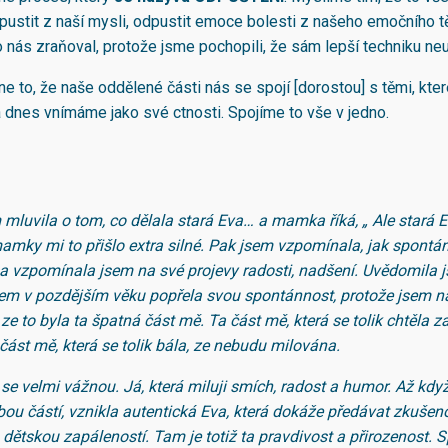
stit z naší mysli, odpustit emoce bolesti z našeho emočního tě
o nás zraňoval, protože jsme pochopili, že sám lepší techniku ne
e to, že naše oddělené části nás se spojí [dorostou] s těmi, kter
a dnes vnímáme jako své ctnosti. Spojíme to vše v jedno.
mluvila o tom, co dělala stará Eva… a mamka říká, „ Ale stará E
amky mi to přišlo extra silné. Pak jsem vzpomínala, jak spontán
a vzpomínala jsem na své projevy radosti, nadšení. Uvědomila j
em v pozdějším věku popřela svou spontánnost, protože jsem n
ze to byla ta špatná část mě. Ta část mě, která se tolik chtěla za
 část mě, která se tolik bála, ze nebudu milována.
 se velmi vážnou. Já, která miluji smích, radost a humor. Až kdy
obou částí, vznikla autentická Eva, která dokáže předávat zkušen
 dětskou zapáleností. Tam je totiž ta pravdivost a přirozenost. 