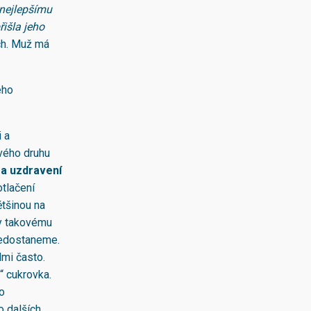
 nejlepšímu
řišla jeho
ech. Muž má
eho
i a
svého druhu
 a uzdravení
otlačení
ětšinou na
íky takovému
nedostaneme.
lmi často.
“ cukrovka.
o
o dalších