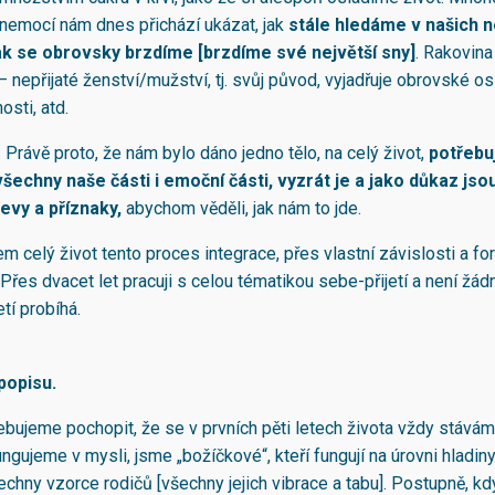
h nemocí nám dnes přichází ukázat, jak
stále hledáme v našich 
ak se obrovsky brzdíme [brzdíme své největší sny]
. Rakovina
– nepřijaté ženství/mužství, tj. svůj původ, vyjadřuje obrovské o
sti, atd.
. Právě proto, že nám bylo dáno jedno tělo, na celý život,
potřeb
šechny naše části i emoční části, vyzrát je a jako důkaz js
evy a příznaky,
abychom věděli, jak nám to jde.
m celý život tento proces integrace, přes vlastní závislosti a f
Přes dvacet let pracuji s celou tématikou sebe-přijetí a není žád
etí probíhá.
popisu.
ebujeme pochopit, že se v prvních pěti letech života vždy stává
gujeme v mysli, jsme „božíčkové“, kteří fungují na úrovni hladiny
chny vzorce rodičů [všechny jejich vibrace a tabu]. Postupně, kd