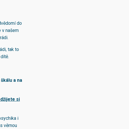
odvědomí do
me v našem
rádi.
di, tak to
dítě.
škálu a na
džijete si
psychika i
 s věrnou