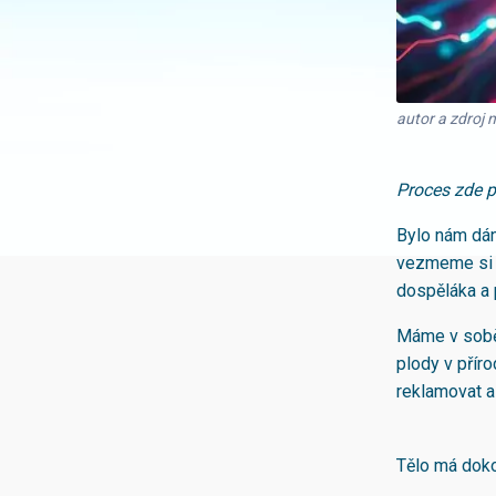
autor a zdroj 
Proces zde p
Bylo nám dán
vezmeme si n
dospěláka a 
Máme v sob
plody v příro
reklamovat a
Tělo má doko