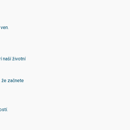
 ven.
 naší životní
o, že začnete
stí.