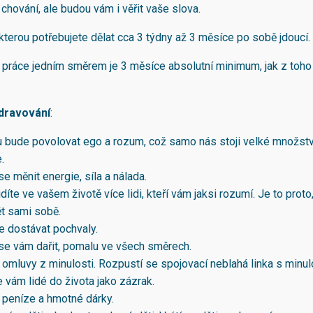
chování, ale budou vám i věřit vaše slova.
 kterou potřebujete dělat cca 3 týdny až 3 měsíce po sobě jdoucí.
 práce jedním směrem je 3 měsíce absolutní minimum, jak z toho
dravování
:
 bude povolovat ego a rozum, což samo nás stoji velké množství
.
e měnit energie, síla a nálada.
díte ve vašem životě více lidi, kteří vám jaksi rozumí. Je to prot
t sami sobě.
e dostávat pochvaly.
se vám dařit, pomalu ve všech směrech.
 omluvy z minulosti. Rozpustí se spojovací neblahá linka s minulo
e vám lidé do života jako zázrak.
 peníze a hmotné dárky.