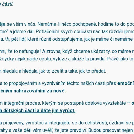
 částí.
děje se vším v nás. Nemáme-li něco pochopené, hodíme to do p
atné“ a jdeme dál. Potlačením svých součástí nás tak rozděluje
, tři, pět lidí, které různě odstupňujeme, jak je máme či nemáme 
hni, že to nefunguje! A zrovna, když chceme ukázat ty, co máme rá
vždycky nějak najde cestu, vyleze a ukáže tu pravdu. Právě jako to 
 hledala a hledala, jak to zcelit a také, jak to předat.
na to propojováním a vyzráváním těchto našich části přes
emoční 
ečným nahrazováním za nové.
em integrační proces, kterým se postupně doslova vyvztekáte –
o
 dětských částí a dáte jim vyrůst.
 projeveny, vyrostou a integrujete se do celistvosti, uzdraví se 
tahy a vaše děti vám uvěří, že jste pravdiví. Budou pracovat nejen