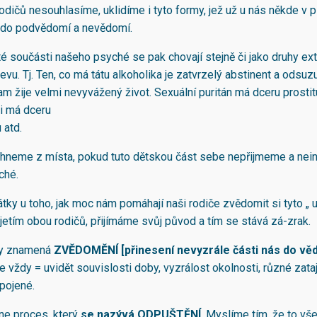
odičů nesouhlasíme, uklidíme i tyto formy, jež už u nás někde v 
 do podvědomí a nevědomí.
té součásti našeho psyché se pak chovají stejně či jako druhy ex
evu. Tj. Ten, co má tátu alkoholika je zatvrzelý abstinent a odsu
am žije velmi nevyvážený život. Sexuální puritán má dceru prosti
i má dceru
 atd.
hneme z místa, pokud tuto dětskou část sebe nepřijmeme a nei
ché.
tky u toho, jak moc nám pomáhají naši rodiče zvědomit si tyto „ 
ijetím obou rodičů, přijímáme svůj původ a tím se stává zá-zrak.
y znamená
ZVĚDOMĚNÍ [přinesení nevyzrále části nás do vě
e vždy = uvidět souvislosti doby, vyzrálost okolnosti, různé zataj
spojené.
ne proces, který
se nazývá ODPUŠTĚNÍ
. Myslíme tím, že to vš