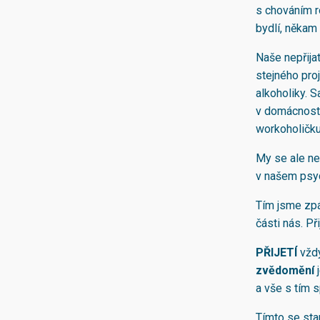
s chováním r
bydlí, někam
Naše nepřija
stejného proj
alkoholiky. S
v domácnost
workoholičku
My se ale ne
v našem psy
Tím jsme zpá
části nás. Př
PŘIJETÍ
vžd
zvědomění
j
a vše s tím 
Tímto se sta