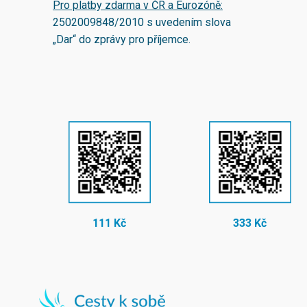
Pro platby zdarma v ČR a Eurozóně:
2502009848/2010
s uvedením slova
„Dar“ do zprávy pro příjemce.
111 Kč
333 Kč