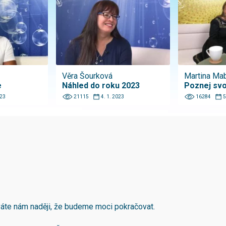
Věra Šourková
Martina Ma
e
Náhled do roku 2023
Poznej svo
023
21115
4. 1. 2023
16284
5
áváte nám naději, že budeme moci pokračovat.