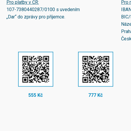
Pro platby v ČR:
Pro 
107-7380440287/0100
s uvedením
IBA
„Dar“ do zprávy pro příjemce.
BIC/
Náze
Prah
Česk
555 Kč
777 Kč