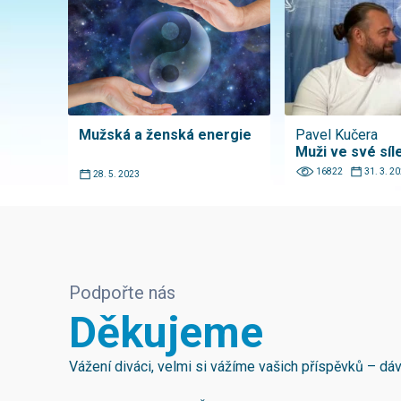
Mužská a ženská energie
Pavel Kučera
Muži ve své síl
16822
31. 3. 2
28. 5. 2023
Podpořte nás
Děkujeme
Vážení diváci, velmi si vážíme vašich příspěvků – d