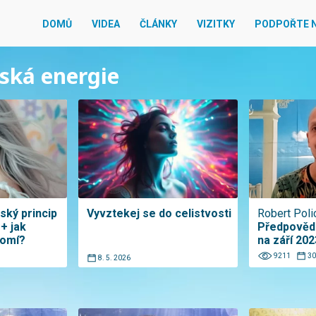
DOMŮ
VIDEA
ČLÁNKY
VIZITKY
PODPOŘTE 
žská energie
ský princip
Vyvztekej se do celistvosti
Robert Poli
+ jak
Předpovědi
domí?
na září 202
9211
30
8. 5. 2026