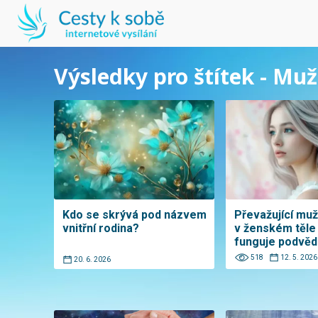
Výsledky pro štítek - Mu
Kdo se skrývá pod názvem
Převažující muž
vnitřní rodina?
v ženském těle 
funguje podvě
518
12. 5. 2026
20. 6. 2026