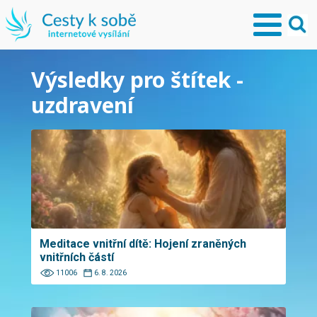
Výsledky pro štítek -
uzdravení
Meditace vnitřní dítě: Hojení zraněných
vnitřních částí
11006
6. 8. 2026