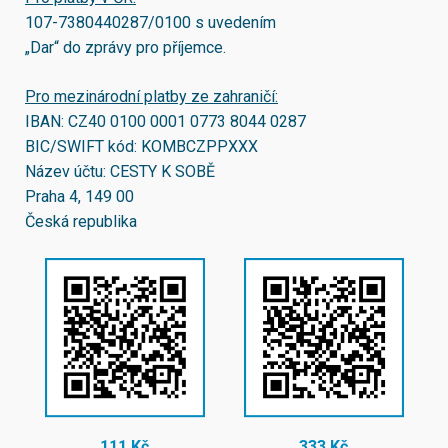
107-7380440287/0100
s uvedením
„Dar“ do zprávy pro příjemce.
Pro mezinárodní platby ze zahraničí:
IBAN:
CZ40 0100 0001 0773 8044 0287
BIC/SWIFT kód:
KOMBCZPPXXX
Název účtu: CESTY K SOBĚ
Praha 4, 149 00
Česká republika
111 Kč
333 Kč