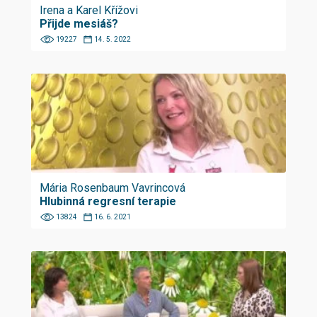
Irena a Karel Křížovi
Přijde mesiáš?
19227
14. 5. 2022
Mária Rosenbaum Vavrincová
Hlubinná regresní terapie
13824
16. 6. 2021