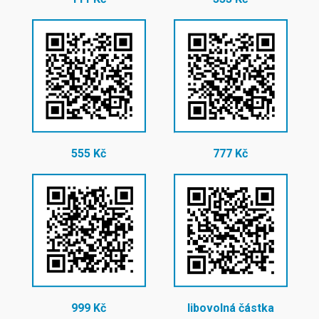
555 Kč
777 Kč
999 Kč
libovolná částka