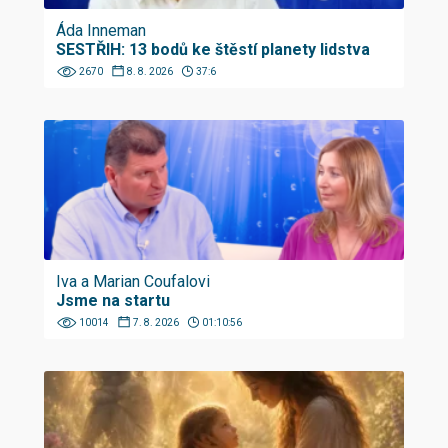
Áda Inneman
SESTŘIH: 13 bodů ke štěstí planety lidstva
2670
8. 8. 2026
37:6
Iva a Marian Coufalovi
Jsme na startu
10014
7. 8. 2026
01:10:56