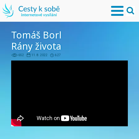
Tomáš Borl
Rány života
652
11. 8. 2022
6:27