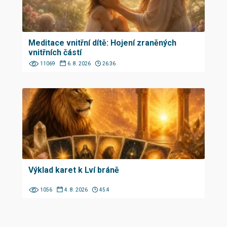
Meditace vnitřní dítě: Hojení zraněných
vnitřních částí
11069
6. 8. 2026
26:36
Výklad karet k Lví bráně
1056
4. 8. 2026
45:4