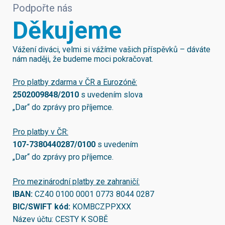
Podpořte nás
Děkujeme
Vážení diváci, velmi si vážíme vašich příspěvků – dáváte
nám naději, že budeme moci pokračovat.
Pro platby zdarma v ČR a Eurozóně:
2502009848/2010
s uvedením slova
„Dar“ do zprávy pro příjemce.
Pro platby v ČR:
107-7380440287/0100
s uvedením
„Dar“ do zprávy pro příjemce.
Pro mezinárodní platby ze zahraničí:
IBAN:
CZ40 0100 0001 0773 8044 0287
BIC/SWIFT kód:
KOMBCZPPXXX
Název účtu: CESTY K SOBĚ