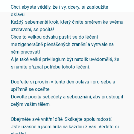
Chci, abyste věděly, že i vy, dcery, si zasloužíte
oslavu.
Každý sebemenší krok, který činíte směrem ke svému
uzdravení, se počítá!
Chce to velkou odvahu pustit se do léčení
mezigeneračně přenášených zranění a vytrvale na
něm pracovat!
A je také velké privilegium být natolik uvědomělé, že
si umíte přiznat potřebu tohoto léčení.
Dopřejte si prosím v tento den oslavu i pro sebe a
upřímně se oceňte.
Dovolte pocitu sebeúcty a sebeuznání, aby prostoupil
celým vaším tělem.
Obejměte své vnitřní dítě. Skákejte spolu radostí.
Jste úžasné a jsem hrdá na každou z vás. Vedete si