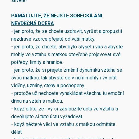
skvěle!
PAMATUJTE, ŽE NEJSTE SOBECKÁ ANI
NEVDĚČNÁ DCERA
- jen proto, že se chcete uzdravit, vyrůst a propustit
nezdravé vzorce přejaté od vaší matky.
- jen proto, že chcete, aby bylo slyšet i vás a abyste
mohly ve vztahu s matkou otevřeně projevovat své
potřeby, limity a hranice.
- jen proto, že si přejete změnit dynamiku vztahu se
svou matkou, tak abyste se v něm mohly i vy cítit
viděny, uznány, ctěny a pochopeny.
- protože už nechcete vynakládat všechnu tu emoční
dřinu na vztah s matkou.
- když cítíte, že i vy si zasloužíte úctu ve vztahu a
dovolujete si tuto úctu vyžadovat.
- když některé věci ve vztahu s matkou odmítáte
dělat.