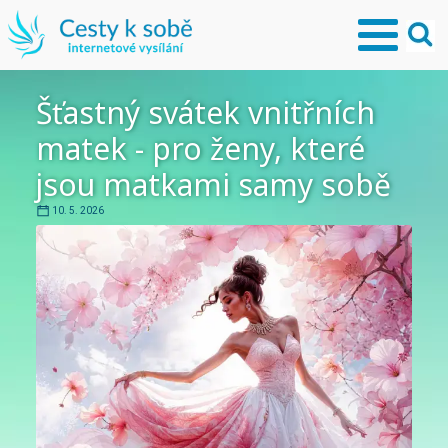
Šťastný svátek vnitřních
matek - pro ženy, které
jsou matkami samy sobě
10. 5. 2026