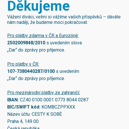
Děkujeme
Vážení diváci, velmi si vážíme vašich příspěvků – dáváte
nám naději, že budeme moci pokračovat.
Pro platby zdarma v ČR a Eurozóně:
2502009848/2010
s uvedením slova
„Dar“ do zprávy pro příjemce.
Pro platby v ČR:
107-7380440287/0100
s uvedením
„Dar“ do zprávy pro příjemce.
Pro mezinárodní platby ze zahraničí:
IBAN:
CZ40 0100 0001 0773 8044 0287
BIC/SWIFT kód:
KOMBCZPPXXX
Název účtu: CESTY K SOBĚ
Praha 4, 149 00
Česká republika