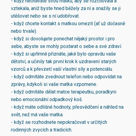
- když necháváte svou matku, aby se rozčilovala a
vztekala, aniž byste hned běžely za ní a snažily se ji
utěšovat nebo se s ní udobřovat.
- když chcete kontakt s matkou omezit (ať už dočasně
nebo trvale).
- když si dovolujete ponechat nějaký prostor i pro
sebe, abyste se mohly postarat o sebe a své zdraví.
- když si upřímně přiznáte, jaké bylo opravdu vaše
dětství, a učinily tak první krok k uzdravení starých
vzorců a k převzetí vaší vlastní síly a potenciálu.
- když odmítáte zvednout telefon nebo odpovídat na
zprávy, kdykoli si vaše matka vzpomene.
- když odmítáte dělat matce terapeutku, poradkyni
nebo emocionální odpadkový koš.
- když máte odlišné hodnoty, přesvědčení a náhled na
svět, než má vaše matka.
- když se rozhodnete nepokračovat v určitých
rodinných zvycích a tradicích.