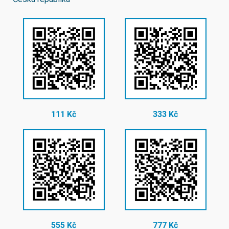
111 Kč
333 Kč
555 Kč
777 Kč