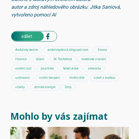
autor a zdroj náhledového obrázku: Jitka Saniová,
vytvořeno pomocí AI
sdílet:
Andělský dením
andelskydenik.blogspot.com
Emoce
Hranice
léčení
M. Techetová
mateřské zranění
osobní růst
psychika
SebeLáska
sebeúcta
uzdravení
vnitřní bezpečí
Vnitřní dítě
vztah s matkou
vztahy
ženská energie
Ženy
Mohlo by vás zajímat