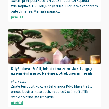
Datum první publikace: 9.4.2023 Předchozí kapitola
zde: Kapitola 1. - Ellori, Příběh duše Ellori letěla koridorem
páté dimenze. Vnímala paprsky...
přečíst
Když hlava třeští, lehni si na zem. Jak funguje
uzemnění a proč k němu potřebuješ minerály
5. 8. 2026
Znáte ten pocit, když je všeho moc? Když hlava třeští,
emoce bouří a máte pocit, že se celý svět točí příliš
rychle? Možná jste už někde...
přečíst