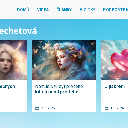
DOMŮ
VIDEA
ČLÁNKY
VIZITKY
PODPOŘTE 
Techetová
tečných
Nemusíš tu být pro toho
O jiskření
kdo tu není pro tebe
17. 5. 2026
11. 5. 2026