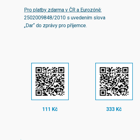
Pro platby zdarma v ČR a Eurozóně:
2502009848/2010
s uvedením slova
„Dar“ do zprávy pro příjemce.
111 Kč
333 Kč