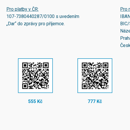
Pro platby v ČR:
Pro 
107-7380440287/0100
s uvedením
IBA
„Dar“ do zprávy pro příjemce.
BIC/
Náze
Prah
Česk
555 Kč
777 Kč