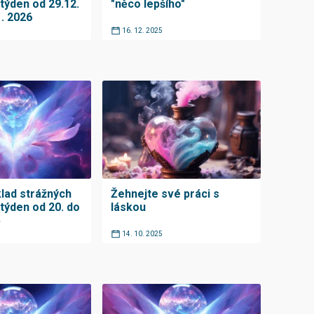
týden od 29.12.
"něco lepšího"
1. 2026
16. 12. 2025
klad strážných
Žehnejte své práci s
 týden od 20. do
láskou
5
14. 10. 2025