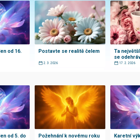
den od 16.
Postavte se realitě čelem
Ta největš
se odehráv
2. 3. 2026
17. 2. 2026
den od 5. do
Požehnání k novému roku
Karetní vý