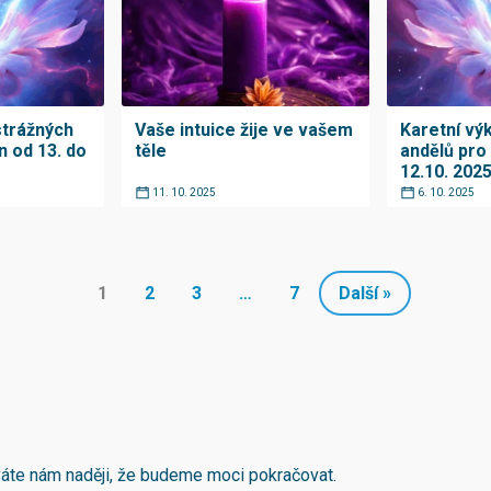
strážných
Vaše intuice žije ve vašem
Karetní vý
n od 13. do
těle
andělů pro 
12.10. 202
11. 10. 2025
6. 10. 2025
1
2
3
…
7
Další »
áváte nám naději, že budeme moci pokračovat.