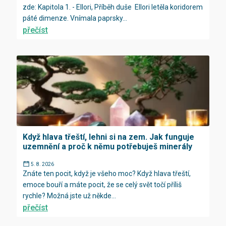
zde: Kapitola 1. - Ellori, Příběh duše Ellori letěla koridorem
páté dimenze. Vnímala paprsky...
přečíst
Když hlava třeští, lehni si na zem. Jak funguje
uzemnění a proč k němu potřebuješ minerály
5. 8. 2026
Znáte ten pocit, když je všeho moc? Když hlava třeští,
emoce bouří a máte pocit, že se celý svět točí příliš
rychle? Možná jste už někde...
přečíst