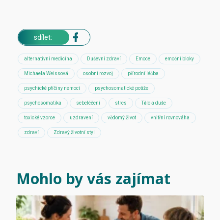
sdílet:
alternativní medicína
Duševní zdraví
Emoce
emoční bloky
Michaela Weissová
osobní rozvoj
přírodní léčba
psychické příčiny nemocí
psychosomatické potíže
psychosomatika
sebeléčení
stres
Tělo a duše
toxické vzorce
uzdravení
vědomý život
vnitřní rovnováha
zdraví
Zdravý životní styl
Mohlo by vás zajímat