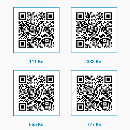
111 Kč
333 Kč
555 Kč
777 Kč