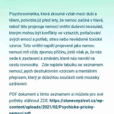
Psychosomatika, která zkoumá vztah mezi duší a
tělem, potvrdila již před lety, že nemoc začíná v hlavě,
neboť tělo projevuje nemocí vnitřní duševní nesoulad,
kterým mohou být konflikty ve vztazích, potlačování
svých emocí a potřeb, stres nebo nevědomé toxické
vzorce. Toto vnitřní napětí projevené jako nemoc
nemusí mít vždy zjevnou příčinu, jisté však je, že nás
vede k zastavení a změnám, které nás navrátí na
cestu rovnováhy. Zde najdete tabulku se seznamem
nemocí, jejich destruktivním vzorcem a mentálním
přepisem, který je důležitou součástí celé mozaiky
uzdravení.
PDF dokument s tímto seznamem si můžete pro své
potřeby stáhnout ZDE:
https://slunecnyzivot.cz/wp-
content/uploads/2021/02/Psychicke-priciny-
nemoci.pdf