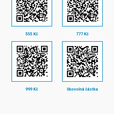
555 Kč
777 Kč
999 Kč
libovolná částka