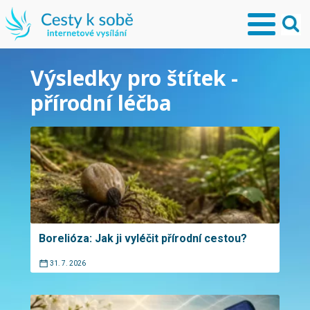
Výsledky pro štítek -
přírodní léčba
Borelióza: Jak ji vyléčit přírodní cestou?
31. 7. 2026