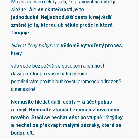
Možná se vám někdy zdá, že pracovat na sobě je
složité…Ale
ve skutečnosti je to
jednoduché
.
Nejjednodušší cesta k největší
změně je ta, kterou už někdo prošel a která
funguje.
Návrat ženy bohyně
je
vědomě vytvořený proces
,
který:
vás vede bezpečně se soucitem a jemností
dává prostor pro váš vlastní rytmus
pomáhá vám projít hloubkovou proměnou přirozeně
a nenásilně
Nemusíte hledat další cesty – kráčet pokus
a omyl. Nemusíte zkoušet znovu a znovu něco
nového. Stačí se nechat vést postupně 12 týdny
a nechat se překvapit malými zázraky, které se
budou dít.