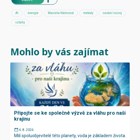
AI
energie
Marcela Němcová
metody
osobní rozvoj
vztahy
Mohlo by vás zajímat
Připojte se ke společné výzvě za vláhu pro naši
krajinu
6. 8. 2026
Milí spoluobjevitelé této planety, voda je základem života.