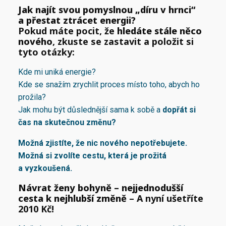
Jak najít svou pomyslnou „díru v hrnci“
a přestat ztrácet energii?
Pokud máte pocit, že
hledáte stále něco
nového
, zkuste se zastavit a položit si
tyto otázky:
Kde mi uniká energie?
Kde se snažím zrychlit proces místo toho, abych ho
prožila?
Jak mohu být důslednější sama k sobě a
dopřát si
čas na skutečnou změnu?
Možná zjistíte, že nic nového nepotřebujete.
Možná si zvolíte cestu, která je prožitá
a vyzkoušená.
Návrat ženy bohyně – nejjednodušší
cesta k nejhlubší změně
– A nyní ušetříte
2010 Kč!