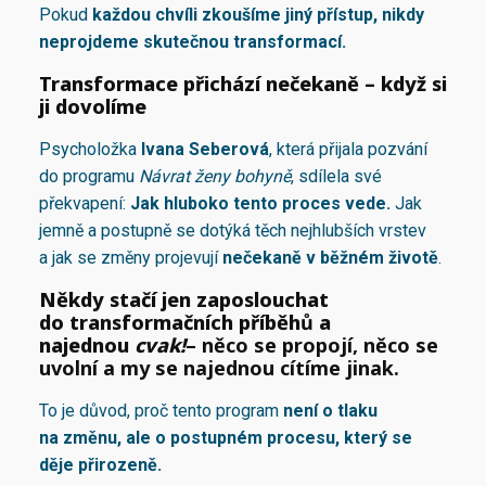
Pokud
každou chvíli zkoušíme jiný přístup, nikdy
neprojdeme skutečnou transformací.
Transformace přichází nečekaně – když si
ji dovolíme
Psycholožka
Ivana Seberová
, která přijala pozvání
do programu
Návrat ženy bohyně
, sdílela své
překvapení:
Jak hluboko tento proces vede.
Jak
jemně a postupně se dotýká těch nejhlubších vrstev
a jak se změny projevují
nečekaně v běžném životě
.
Někdy stačí jen zaposlouchat
do transformačních příběh
ů
a
najednou
cvak!
– něco se propojí, něco se
uvolní a my se najednou cítíme jinak.
To je důvod, proč tento program
není o tlaku
na změnu, ale o postupném procesu, který se
děje přirozeně.