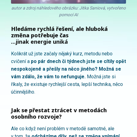
autor a zdroj náhledového obrázku: Jitka Saniová, vytvořeno
pomocí AI
Hledáme rychlá řešení, ale hluboká
změna potřebuje čas
…jinak energie uniká
Kolikrát už jste začaly nějaký kurz, metodu nebo
cvičení a
po pár dnech či týdnech jste se cítily opět
nespokojené a přešly na něco jiného? Možná se
vám zdálo, že vám to nefunguje.
Možná jste si
říkaly, že existuje rychlejší cesta, lepší technika, něco
účinnějšího.
Jak se přestat ztrácet v metodách
osobního rozvoje?
Ale co když není problém v metodě samotné, ale
v tom, že
odcházíme dřív, než se změna vnímání