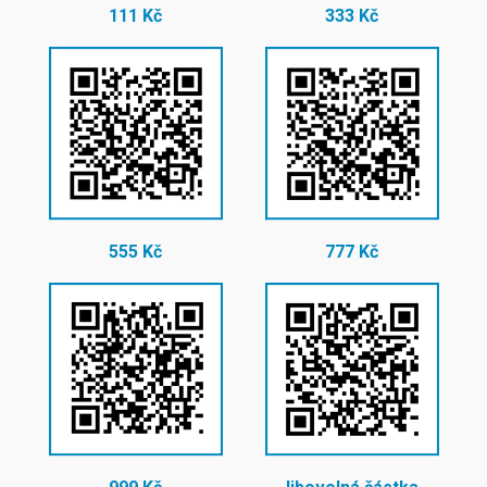
111 Kč
333 Kč
555 Kč
777 Kč