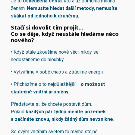
Je to
osvědčená cesta
, která už pomohla mnoha
ženám.
Nemusíte hledat další metody, nemusíte
skákat od jednoho k druhému.
Stačí si dovolit tím projít.
..
Co se děje, když neustále hledáme něco
nového?
• Když stále zkoušíme nové věci, nikdy se
nedostaneme do hloubky.
• Vytváříme v sobě chaos a ztrácíme energii.
• Přicházíme o to nejdůležitější –
o možnost
skutečné vnitřní proměny.
Představte si, že chcete postavit dům.
Pokud
každých pár týdnů měníte pozemek
a začínáte znovu, nikdy žádný dům nevznikne
.
Se svým vnitřním světem to máme stejné.