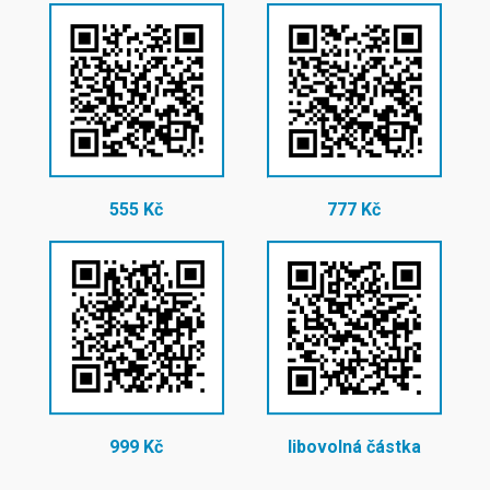
555 Kč
777 Kč
999 Kč
libovolná částka