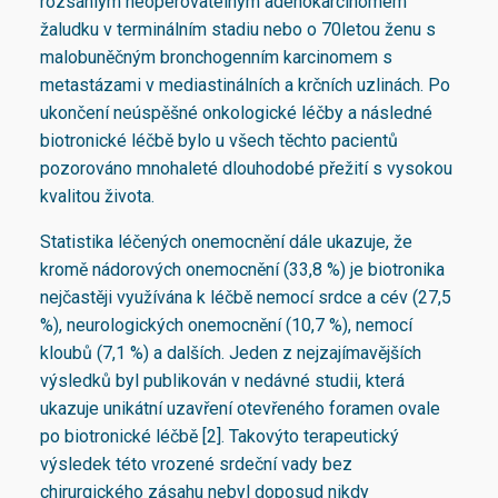
rozsáhlým neoperovatelným adenokarcinomem
žaludku v terminálním stadiu nebo o 70letou ženu s
malobuněčným bronchogenním karcinomem s
metastázami v mediastinálních a krčních uzlinách. Po
ukončení neúspěšné onkologické léčby a následné
biotronické léčbě bylo u všech těchto pacientů
pozorováno mnohaleté dlouhodobé přežití s vysokou
kvalitou života.
Statistika léčených onemocnění dále ukazuje, že
kromě nádorových onemocnění (33,8 %) je biotronika
nejčastěji využívána k léčbě nemocí srdce a cév (27,5
%), neurologických onemocnění (10,7 %), nemocí
kloubů (7,1 %) a dalších. Jeden z nejzajímavějších
výsledků byl publikován v nedávné studii, která
ukazuje unikátní uzavření otevřeného foramen ovale
po biotronické léčbě [2]. Takovýto terapeutický
výsledek této vrozené srdeční vady bez
chirurgického zásahu nebyl doposud nikdy