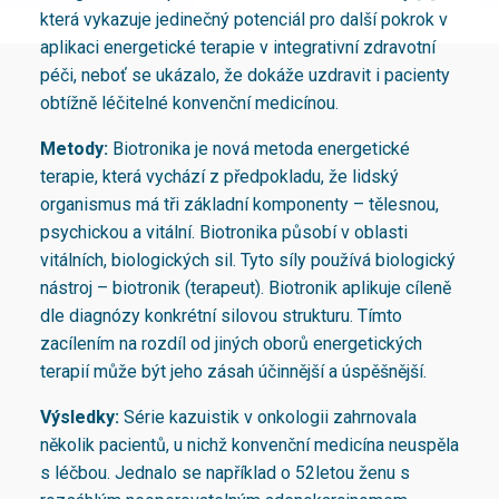
která vykazuje jedinečný potenciál pro další pokrok v
aplikaci energetické terapie v integrativní zdravotní
péči, neboť se ukázalo, že dokáže uzdravit i pacienty
obtížně léčitelné konvenční medicínou.
Metody:
Biotronika je nová metoda energetické
terapie, která vychází z předpokladu, že lidský
organismus má tři základní komponenty – tělesnou,
psychickou a vitální. Biotronika působí v oblasti
vitálních, biologických sil. Tyto síly používá biologický
nástroj – biotronik (terapeut). Biotronik aplikuje cíleně
dle diagnózy konkrétní silovou strukturu. Tímto
zacílením na rozdíl od jiných oborů energetických
terapií může být jeho zásah účinnější a úspěšnější.
Výsledky:
Série kazuistik v onkologii zahrnovala
několik pacientů, u nichž konvenční medicína neuspěla
s léčbou. Jednalo se například o 52letou ženu s