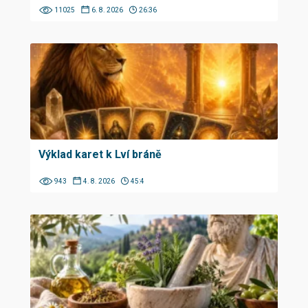
11025
6. 8. 2026
26:36
Výklad karet k Lví bráně
943
4. 8. 2026
45:4