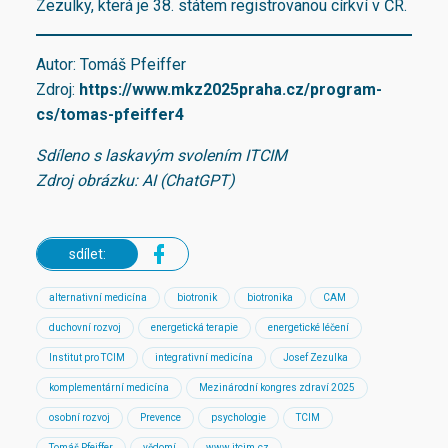
Zezulky, která je 38. státem registrovanou církví v ČR.
Autor: Tomáš Pfeiffer
Zdroj:
https://www.mkz2025praha.cz/program-
cs/tomas-pfeiffer4
Sdíleno s laskavým svolením ITCIM
Zdroj obrázku: AI (ChatGPT)
sdílet:
alternativní medicína
biotronik
biotronika
CAM
duchovní rozvoj
energetická terapie
energetické léčení
Institut pro TCIM
integrativní medicína
Josef Zezulka
komplementární medicína
Mezinárodní kongres zdraví 2025
osobní rozvoj
Prevence
psychologie
TCIM
Tomáš Pfeiffer
vědomí
www.itcim.cz