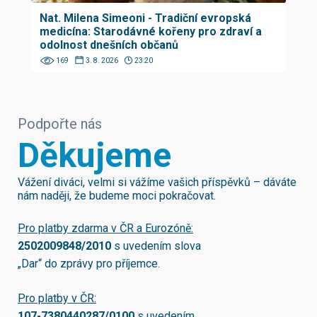
Nat. Milena Simeoni - Tradiční evropská
medicína: Starodávné kořeny pro zdraví a
odolnost dnešních občanů
169
3. 8. 2026
23:20
Podpořte nás
Děkujeme
Vážení diváci, velmi si vážíme vašich příspěvků – dáváte
nám naději, že budeme moci pokračovat.
Pro platby zdarma v ČR a Eurozóně:
2502009848/2010
s uvedením slova
„Dar“ do zprávy pro příjemce.
Pro platby v ČR:
107-7380440287/0100
s uvedením