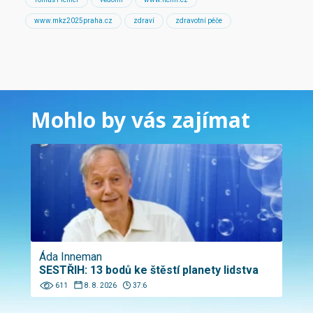
www.mkz2025praha.cz
zdraví
zdravotní péče
Mohlo by vás zajímat
Áda Inneman
SESTŘIH: 13 bodů ke štěstí planety lidstva
611
8. 8. 2026
37:6