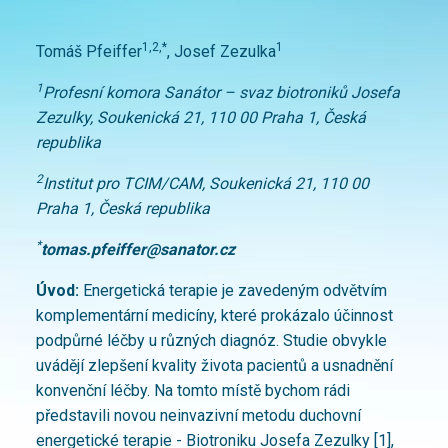
1,2,*
1
Tomáš Pfeiffer
, Josef Zezulka
1
Profesní komora Sanátor – svaz biotroniků Josefa
Zezulky, Soukenická 21, 110 00 Praha 1, Česká
republika
2
Institut pro TCIM/CAM, Soukenická 21, 110 00
Praha 1, Česká republika
*
tomas.pfeiffer@sanator.cz
Úvod:
Energetická terapie je zavedeným odvětvím
komplementární medicíny, které prokázalo účinnost
podpůrné léčby u různých diagnóz. Studie obvykle
uvádějí zlepšení kvality života pacientů a usnadnění
konvenční léčby. Na tomto místě bychom rádi
představili novou neinvazivní metodu duchovní
energetické terapie - Biotroniku Josefa Zezulky [1],