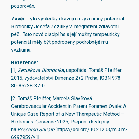
pozorován.
Závěr:
Tyto výsledky ukazují na významný potenciál
Biotroniky Josefa Zezulky v integrativní zdravotní
péči. Tato nová disciplína a její možný terapeutický
potenciál měly být podrobeny podrobnějšímu
výzkumu.
Reference:
[1]
Zezulkova Biotronika
, uspořádal Tomáš Pfeiffer.
2015, vydavatelství Dimenze 2+2 Praha, ISBN 978-
80-85238-37-0.
[2] Tomáš Pfeiffer, Marcela Slavíková.
Cerebrovascular Accident in Patent Foramen Ovale: A
Unique Case Report of a New Therapeutic Method –
Biotronics. Červenec 2025, Preprint dostupný
na
Research Square
[https://doi.org/10.21203/rs.3.rs-
6997959/v1]