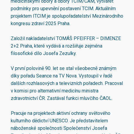
medicínskými obory a obory TCIM/CAM, vytvářet
podmínky pro upevnění postavení TCIM. Aktuálním
projektem ITCIM je spolupořadatelství Mezinárodního
kongresu zdraví 2025 Praha.
Založil nakladatelství TOMÁŠ PFEIFFER – DIMENZE
2+2 Praha, které vydává a rozšiřuje zejména
filosofické dílo Josefa Zezulky.
V první polovině 90. let se stal všeobecně známým
díky pořadu Seance na TV Nova. Vystoupil v řadě
dalších rozhlasových a televizních pořadech. Pracoval
v komisi pro alternativní medicínu ministra
zdravotnictví ČR. Zastával funkci mluvčího ČAOL.
Pracuje na projektech aktivní ochrany světového
kulturního dědictví UNESCO. Je představitelem
náboženské společnosti Společenství Josefa