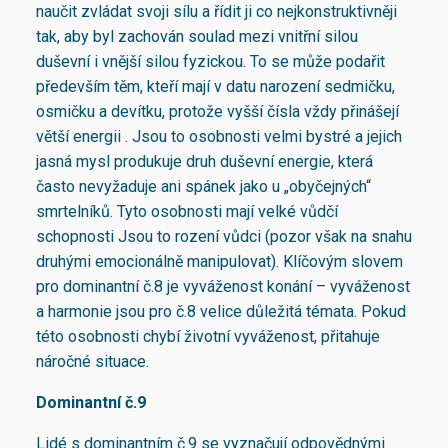
naučit zvládat svoji sílu a řídit ji co nejkonstruktivněji
tak, aby byl zachován soulad mezi vnitřní silou
duševní i vnější silou fyzickou. To se může podařit
především těm, kteří mají v datu narození sedmičku,
osmičku a devítku, protože vyšší čísla vždy přinášejí
větší energii . Jsou to osobnosti velmi bystré a jejich
jasná mysl produkuje druh duševní energie, která
často nevyžaduje ani spánek jako u „obyčejných“
smrtelníků. Tyto osobnosti mají velké vůdčí
schopnosti Jsou to rození vůdci (pozor však na snahu
druhými emocionálně manipulovat). Klíčovým slovem
pro dominantní č.8 je vyváženost konání – vyváženost
a harmonie jsou pro č.8 velice důležitá témata. Pokud
této osobnosti chybí životní vyváženost, přitahuje
náročné situace.
Dominantní č.9
Lidé s dominantním č.9 se vyznačují odpovědnými