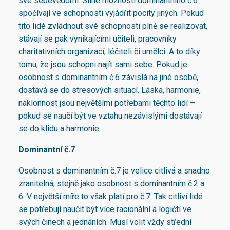
své sebevědomí. Silné možnosti dominantního č.6
spočívají ve schopnosti vyjádřit pocity jiných. Pokud
tito lidé zvládnout své schopnosti plně se realizovat,
stávají se pak vynikajícími učiteli, pracovníky
charitativních organizací, léčiteli či umělci. A to díky
tomu, že jsou schopni najít sami sebe. Pokud je
osobnost s dominantním č.6 závislá na jiné osobě,
dostává se do stresových situací. Láska, harmonie,
náklonnost jsou největšími potřebami těchto lidí –
pokud se naučí být ve vztahu nezávislými dostávají
se do klidu a harmonie.
Dominantní č.7
Osobnost s dominantním č.7 je velice citlivá a snadno
zranitelná, stejně jako osobnost s dominantním č.2 a
6. V největší míře to však platí pro č.7. Tak citliví lidé
se potřebují naučit být více racionální a logičtí ve
svých činech a jednáních. Musí volit vždy střední