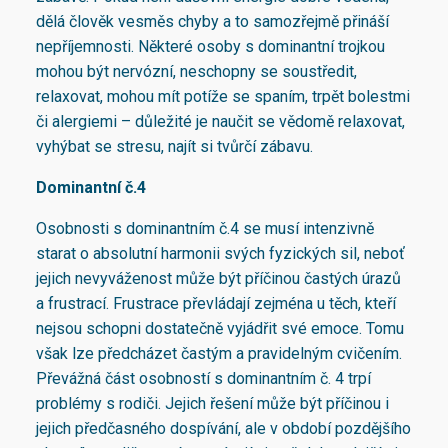
dělá člověk vesměs chyby a to samozřejmě přináší
nepříjemnosti. Některé osoby s dominantní trojkou
mohou být nervózní, neschopny se soustředit,
relaxovat, mohou mít potíže se spaním, trpět bolestmi
či alergiemi – důležité je naučit se vědomě relaxovat,
vyhýbat se stresu, najít si tvůrčí zábavu.
Dominantní č.4
Osobnosti s dominantním č.4 se musí intenzivně
starat o absolutní harmonii svých fyzických sil, neboť
jejich nevyváženost může být příčinou častých úrazů
a frustrací. Frustrace převládají zejména u těch, kteří
nejsou schopni dostatečně vyjádřit své emoce. Tomu
však lze předcházet častým a pravidelným cvičením.
Převážná část osobností s dominantním č. 4 trpí
problémy s rodiči. Jejich řešení může být příčinou i
jejich předčasného dospívání, ale v období pozdějšího