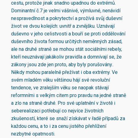
cestu, protože jinak snadno upadnou do extrémů.
Dominantní č.7 je velmi vášnivé, výmluvné, nenávidí
nespravedlnost a pokrytectví a prožívá svůj duševní
život ve dvou kolejích: uvnitř a zvnějšku. Uznávají
duševno v jeho celistvosti a bouří se proti oddělování
duševního života formou určitých neměnných zásad,
ale na druhé straně se mohou stát sociálními rebely,
kteří neuznávají jakákoliv pravidla a domnívají se, že
zákony jsou zde jen proto, aby byly porušovány..
Někdy mohou paralelně přežívat i oba extrémy. Ve
svém mladém věku většinou hájí své revoluční
tendence, ve zralejším věku se naopak stávají
reformními s velkým citem pro pravdu na jedné straně
a zlo na straně druhé. Pro své uplatnění v životě i
seberealizaci potřebují co nejvíce životních
zkušeností, které se snaží získávat v řadě případů za
každou cenu, a to i za cenu jistého přehlížení
nezbytné opatrnosti.