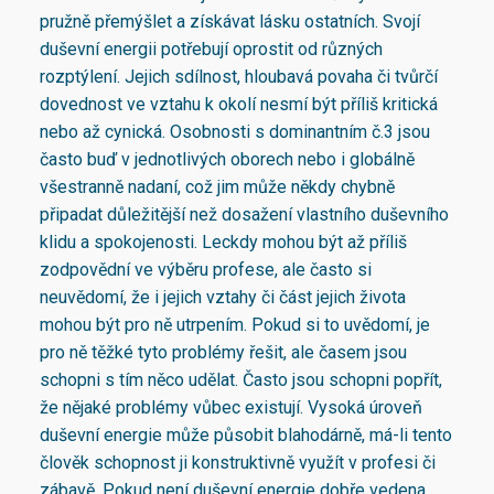
pružně přemýšlet a získávat lásku ostatních. Svojí
duševní energii potřebují oprostit od různých
rozptýlení. Jejich sdílnost, hloubavá povaha či tvůrčí
dovednost ve vztahu k okolí nesmí být příliš kritická
nebo až cynická. Osobnosti s dominantním č.3 jsou
často buď v jednotlivých oborech nebo i globálně
všestranně nadaní, což jim může někdy chybně
připadat důležitější než dosažení vlastního duševního
klidu a spokojenosti. Leckdy mohou být až příliš
zodpovědní ve výběru profese, ale často si
neuvědomí, že i jejich vztahy či část jejich života
mohou být pro ně utrpením. Pokud si to uvědomí, je
pro ně těžké tyto problémy řešit, ale časem jsou
schopni s tím něco udělat. Často jsou schopni popřít,
že nějaké problémy vůbec existují. Vysoká úroveň
duševní energie může působit blahodárně, má-li tento
člověk schopnost ji konstruktivně využít v profesi či
zábavě. Pokud není duševní energie dobře vedena,