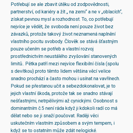
Potřebují se ale zbavit útěku od zodpovědnosti,
partnerství, od kariéry a žít „ na zemi“ a ne v „oblacích“,
získat pevnou mysl a rozhodnost. To, co potřebují
nejvíce je vědět, že svoboda není pouze život bez
závazků, protože takový život neznamená naplnění
vlastního pocitu svobody. Člověk se stává šťastným
pouze učením se potřeb a vlastní rozvoj
prostřednictvím neustálého zvyšování stanovených
limitů.. Pětka patří mezi nejvíce flexibilní čísla (spolu
s devítkou) proto těmto lidem většina věcí velice
snadno prochází a často mohou i usínat na vavřínech.
Pokud se přestanou učit a sebezdokonalovat, je to
jejich vlastní škoda, protože tak se snadno stávají
nešťastnými, netrpělivými až cynickými. Osobnost s
dominantním č.5 není ráda když ji kdokoli radí co má
dělat nebo se ji snaží poučovat. Raději věci
uskutečním vlastním způsobem a svým tempem, i
když se to ostatním může zdát nelogické.