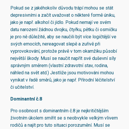
Pokud se z jakéhokoliv důvodu trápí mohou se stát
depresivními a začít uvažovat o některé formě úniku,
jako je např. alkohol či jídlo. Pokud nemají ve svém
datu narození žádnou dvojku, čtyřku, pětku či osmičku
je pro ně důležité, aby se naučili být více logičtější ve
svých emocích, nereagovat slepě a zuřivě při
vyprovokování, protože právě v tom okamžiku působí
největší škody. Musí se naučit napřít své duševní síly
správným směrem (vlastní zdravotní stav, rodina,
náhled na svět atd.) Jestliže jsou motivováni mohou
vynikat v řadě směrů, jako je např. Přírodní léčitelství
či učitelství.
Dominantní č.8
Pro osobnost s dominantním č.8 je nejkritičtějším
životním úkolem smířit se s neobvykle velkým vlivem
rodičů a najít pro tuto situaci porozumění. Musí se