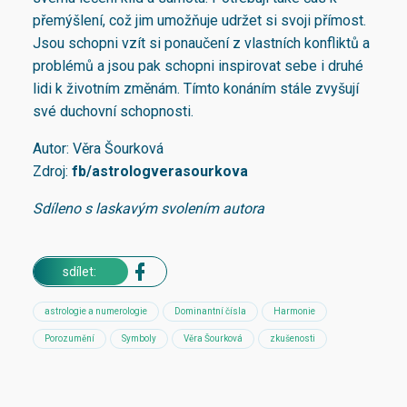
přemýšlení, což jim umožňuje udržet si svoji přímost.
Jsou schopni vzít si ponaučení z vlastních konfliktů a
problémů a jsou pak schopni inspirovat sebe i druhé
lidi k životním změnám. Tímto konáním stále zvyšují
své duchovní schopnosti.
Autor: Věra Šourková
Zdroj:
fb/astrologverasourkova
Sdíleno s laskavým svolením autora
sdílet:
astrologie a numerologie
Dominantní čísla
Harmonie
Porozumění
Symboly
Věra Šourková
zkušenosti