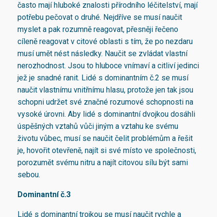
často mají hluboké znalosti přírodního léčitelství, mají
potřebu pečovat o druhé. Nejdříve se musí naučit
myslet a pak rozumně reagovat, přesněji řečeno
cíleně reagovat v citové oblasti s tím, že po nezdaru
musí umět nést následky. Naučit se zvládat vlastní
nerozhodnost. Jsou to hluboce vnímaví a citliví jedinci
jež je snadné ranit. Lidé s dominantním č.2 se musí
naučit vlastnímu vnitřnímu hlasu, protože jen tak jsou
schopni udržet své značné rozumové schopnosti na
vysoké úrovni. Aby lidé s dominantní dvojkou dosáhli
úspěšných vztahů vůči jiným a vztahu ke svému
životu vůbec, musí se naučit čelit problémům a řešit
je, hovořit otevřeně, najít si své místo ve společnosti,
porozumět svému nitru a najít citovou sílu být sami
sebou.
Dominantní č.3
Lidé s dominantní trojkou se musí naučit rychle a