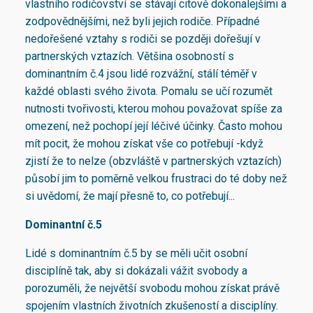
vlastního rodičovství se stávají citově dokonalejšími a
zodpovědnějšími, než byli jejich rodiče. Případné
nedořešené vztahy s rodiči se později dořešují v
partnerských vztazích. Většina osobností s
dominantním č.4 jsou lidé rozvážní, stálí téměř v
každé oblasti svého života. Pomalu se učí rozumět
nutnosti tvořivosti, kterou mohou považovat spíše za
omezení, než pochopí její léčivé účinky. Často mohou
mít pocit, že mohou získat vše co potřebují -když
zjistí že to nelze (obzvláště v partnerských vztazích)
působí jim to poměrně velkou frustraci do té doby než
si uvědomí, že mají přesně to, co potřebují...
Dominantní č.5
Lidé s dominantním č.5 by se měli učit osobní
disciplíně tak, aby si dokázali vážit svobody a
porozuměli, že největší svobodu mohou získat právě
spojením vlastních životních zkušeností a disciplíny.