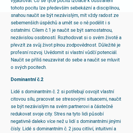
vyjadřovat. Co se týče pocitu izolace k odstranění
tohoto pocitu lze především sebekázní a disciplínou,
snahou naučit se být nezávislým, mít vždy radost ze
sebemenších úspěchů a umět se o ně podělit i s
ostatními. Cílem č.1 je naučit se být samostatnou,
nezávislou osobností. Rozhodovat si o svém životě a
převzít za svůj život plnou zodpovědnost. Důležité je
profesní rozvoj. Uvědomit si vlastní vůdčí potenciál.
Naučit se příliš neuzavírat do sebe a naučit se mluvit
o svých pocitech.
Dominantní č.2
Lidé s dominantním č. 2 si potřebují osvojit vlastní
citovou sílu, pracovat se stresovými situacemi, naučit
se být nezávislým na svém partnerovi a částečně
redukovat svoje city. Stres na tyto lidi působí
negativně daleko více než u lidí s dominantními jinými
čísly. Lidé s dominantním č. 2 jsou citliví, intuitivní a