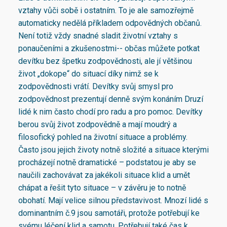
vztahy vůči sobě i ostatním. To je ale samozřejmě
automaticky nedělá příkladem odpovědných občanů.
Není totiž vždy snadné sladit životní vztahy s
ponaučeními a zkušenostmi-- občas můžete potkat
devítku bez špetku zodpovědnosti, ale jí většinou
život „dokope“ do situací díky nimž se k
zodpovědnosti vrátí. Devítky svůj smysl pro
zodpovědnost prezentují denně svým konáním Druzí
lidé k nim často chodí pro radu a pro pomoc. Devítky
berou svůj život zodpovědně a mají moudrý a
filosofický pohled na životní situace a problémy.
Často jsou jejich životy notně složité a situace kterými
procházejí notně dramatické – podstatou je aby se
naučili zachovávat za jakékoli situace klid a umět
chápat a řešit tyto situace – v závěru je to notně
obohatí. Mají velice silnou představivost. Mnozí lidé s
dominantním č.9 jsou samotáři, protože potřebují ke
svému léčení klid a samotu. Potřebují také čas k