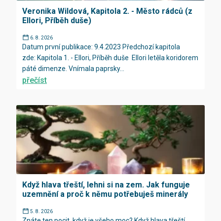
Veronika Wildová, Kapitola 2. - Město rádců (z
Ellori, Příběh duše)
6. 8. 2026
Datum první publikace: 9.4.2023 Předchozí kapitola
zde: Kapitola 1. - Ellori, Příběh duše Ellori letěla koridorem
páté dimenze. Vnímala paprsky...
přečíst
Když hlava třeští, lehni si na zem. Jak funguje
uzemnění a proč k němu potřebuješ minerály
5. 8. 2026
Znáte ten pocit, když je všeho moc? Když hlava třeští,