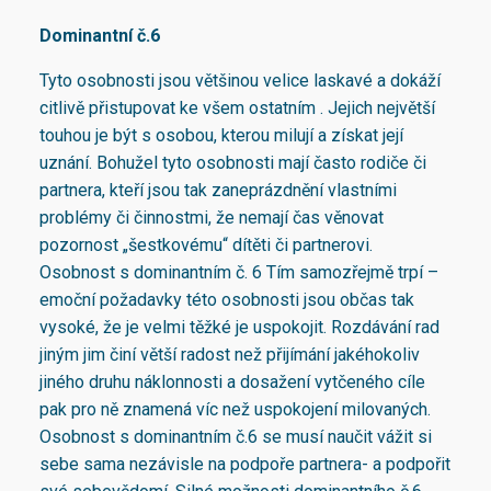
Dominantní č.6
Tyto osobnosti jsou většinou velice laskavé a dokáží
citlivě přistupovat ke všem ostatním . Jejich největší
touhou je být s osobou, kterou milují a získat její
uznání. Bohužel tyto osobnosti mají často rodiče či
partnera, kteří jsou tak zaneprázdnění vlastními
problémy či činnostmi, že nemají čas věnovat
pozornost „šestkovému“ dítěti či partnerovi.
Osobnost s dominantním č. 6 Tím samozřejmě trpí –
emoční požadavky této osobnosti jsou občas tak
vysoké, že je velmi těžké je uspokojit. Rozdávání rad
jiným jim činí větší radost než přijímání jakéhokoliv
jiného druhu náklonnosti a dosažení vytčeného cíle
pak pro ně znamená víc než uspokojení milovaných.
Osobnost s dominantním č.6 se musí naučit vážit si
sebe sama nezávisle na podpoře partnera- a podpořit