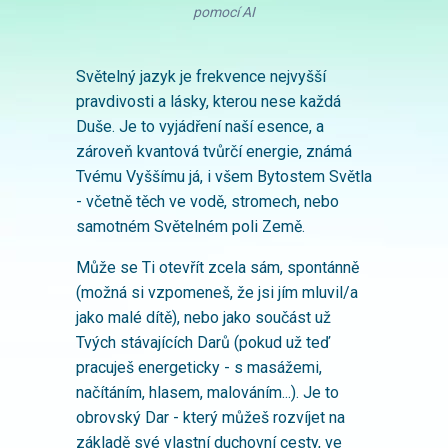
pomocí AI
Světelný jazyk je frekvence nejvyšší
pravdivosti a lásky, kterou nese každá
Duše. Je to vyjádření naší esence, a
zároveň kvantová tvůrčí energie, známá
Tvému Vyššímu já, i všem Bytostem Světla
- včetně těch ve vodě, stromech, nebo
samotném Světelném poli Země.
Může se Ti otevřít zcela sám, spontánně
(možná si vzpomeneš, že jsi jím mluvil/a
jako malé dítě), nebo jako součást už
Tvých stávajících Darů (pokud už teď
pracuješ energeticky - s masážemi,
načítáním, hlasem, malováním...). Je to
obrovský Dar - který můžeš rozvíjet na
základě své vlastní duchovní cesty, ve