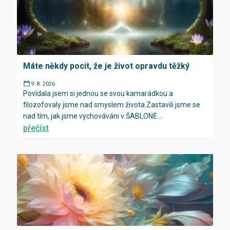
Máte někdy pocit, že je život opravdu těžký
9. 8. 2026
Povídala jsem si jednou se svou kamarádkou a
filozofovaly jsme nad smyslem života.Zastavili jsme se
nad tím, jak jsme vychováváni v ŠABLONĚ...
přečíst