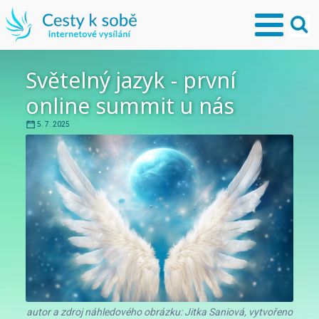
Světelný jazyk - první
online summit u nás
5. 7. 2025
autor a zdroj náhledového obrázku: Jitka Saniová, vytvořeno