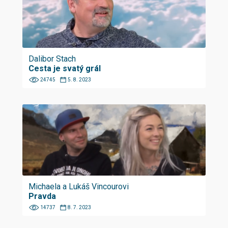
Dalibor Stach
Cesta je svatý grál
24745
5. 8. 2023
Michaela a Lukáš Vincourovi
Pravda
14737
8. 7. 2023