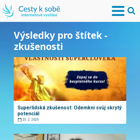
Výsledky pro štítek -
zkušenosti
Superlidská zkušenost: Odemkni svůj skrytý
potenciál
25. 2. 2025