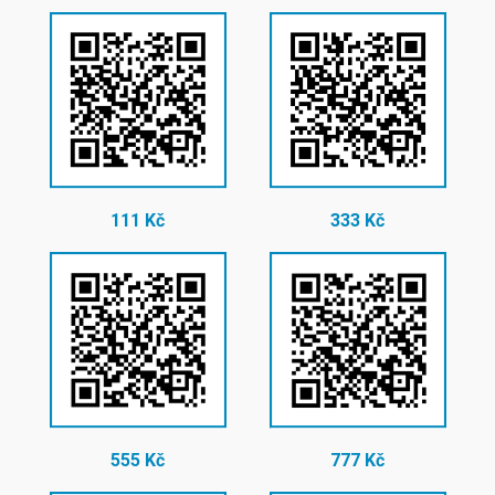
111 Kč
333 Kč
555 Kč
777 Kč