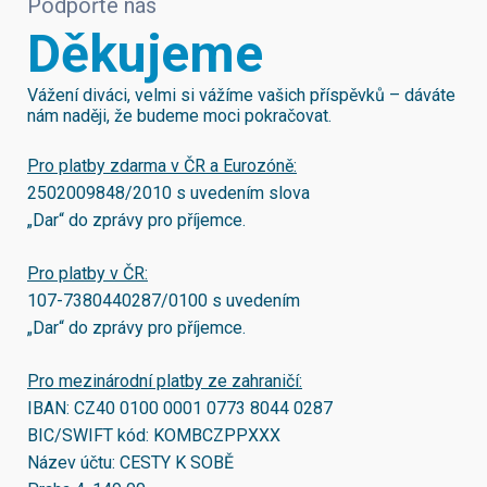
Podpořte nás
Děkujeme
Vážení diváci, velmi si vážíme vašich příspěvků – dáváte
nám naději, že budeme moci pokračovat.
Pro platby zdarma v ČR a Eurozóně:
2502009848/2010
s uvedením slova
„Dar“ do zprávy pro příjemce.
Pro platby v ČR:
107-7380440287/0100
s uvedením
„Dar“ do zprávy pro příjemce.
Pro mezinárodní platby ze zahraničí:
IBAN:
CZ40 0100 0001 0773 8044 0287
BIC/SWIFT kód:
KOMBCZPPXXX
Název účtu: CESTY K SOBĚ